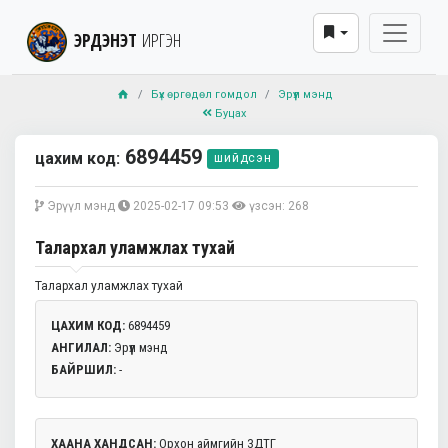
ЭРДЭНЭТ
ИРГЭН
Бүх өргөдөл гомдол
Эрүүл мэнд
Буцах
6894459
цахим код:
шийдсэн
Эрүүл мэнд
2025-02-17 09:53
үзсэн: 268
Талархал уламжлах тухай
Талархал уламжлах тухай
ЦАХИМ КОД:
6894459
АНГИЛАЛ:
Эрүүл мэнд
БАЙРШИЛ:
-
ХААНА ХАНДСАН:
Орхон аймгийн ЗДТГ