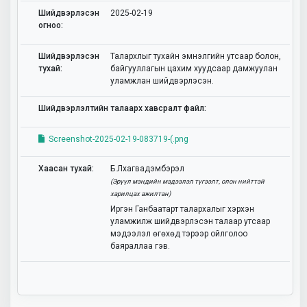
Шийдвэрлэсэн
2025-02-19
огноо:
Шийдвэрлэсэн
Талархлыг тухайн эмнэлгийн утсаар болон,
тухай:
байгууллагын цахим хуудсаар дамжуулан
уламжлан шийдвэрлэсэн.
Шийдвэрлэлтийн талаарх хавсралт файл:
Screenshot-2025-02-19-083719-(.png
Хаасан тухай:
Б.Лхагвадэмбэрэл
(Эрүүл мэндийн мэдээлэл түгээлт, олон нийттэй
харилцах ажилтан)
Иргэн Ганбаатарт талархалыг хэрхэн
уламжилж шийдвэрлэсэн талаар утсаар
мэдээлэл өгөхөд тэрээр ойлголоо
баяраллаа гэв.