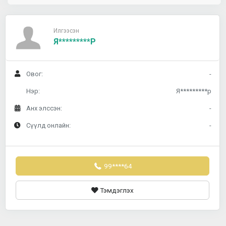
Илгээсэн
Я*********р
Овог:
-
Нэр:
Я*********р
Анх элссэн:
-
Сүүлд онлайн:
-
99****64
Тэмдэглэх