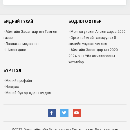
БИДНИЙ ТУХАЙ
БОДЛОГО ХӨТӨЛБӨР
• Аймгийн Засаг даргын Тамгын
• Монгол улсын Алсын хараа 2050
газар
• Орхон аймгийг хөгжүүлэх 5
• Лавлагаа мэдээлэл
жилийн үндсэн чиглэл
• Шилэн данс
• Аймгийн Засаг даргын 2020-
2024 оны Үйл ажиллагааны
хөтөлбөр
БҮРТГЭЛ
• Миний профайл
• Нэвтрэх
• Миний бүх өргөдөл гомдол
©2022. Орхон аймгийн Засаг даргын Тамгын газар. Бүх эрх хуулиар