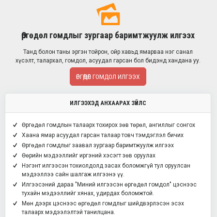
Өргөдөл гомдлыг зургаар баримтжуулж илгээх
Танд болон таны эргэн тойрон, ойр хавьд ямарваа нэг санал
хүсэлт, талархал, гомдол, асуудал гарсан бол бидэнд хандана уу.
ӨРГӨДӨЛ ГОМДОЛ ИЛГЭЭХ
ИЛГЭЭХЭД АНХААРАХ ЗҮЙЛС
Өргөдөл гомдлын талаарх тохирох зөв төрөл, ангиллыг сонгох
Хаана ямар асуудал гарсан талаар товч тэмдэглэл бичих
Өргөдөл гомдлыг заавал зургаар баримтжуулж илгээх
Өөрийн мэдээллийг иргэний хэсэгт зөв оруулах
Нэгэнт илгээсэн тохиолдолд засах боломжгүй тул оруулсан
мэдээллээ сайн шалгаж илгээнэ үү.
Илгээсэний дараа "Миний илгээсэн өргөдөл гомдол" цэснээс
тухайн мэдээллийг хянах, удирдах боломжтой.
Мөн дээрх цэснээс өргөдөл гомдлыг шийдвэрлэсэн эсэх
талаарх мэдээлэлтэй танилцана.