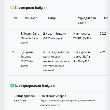
Шилжүүлсэн байдал
№
Хэнээс?
Хэнд?
Удирдлагын
Огн
заалт
1
Б.Зоригтбаяр
Ц.Наран-Эрдэнэ
Хамт олонд
2025-0
танилцуулах
(Аймгийн Засаг
(БОЭТ-ийн дарга)
дарга)
2
Ц.Наран-
Б.Лхагвадэмбэрэл
Чиг үүргийн
2025-0
Эрдэнэ
дагуу ЭМГ-т
(Эрүүл мэндийн
шилжүүлэв.
(БОЭТ-ийн
мэдээлэл түгээлт, олон
дарга)
нийттэй харилцах
ажилтан)
Шийдвэрлэсэн байдал
Шийдвэрлэсэн
Б.Лхагвадэмбэрэл
ажилтан:
(Эрүүл мэндийн мэдээлэл түгээлт, олон нийттэй
харилцах ажилтан)