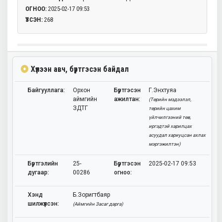
ОГНОО:
2025-02-17 09:53
ҮЗСЭН:
268
Хүлээн авч, бүртгэсэн байдал
Байгууллага:
Орхон
Бүртгэсэн
Г.Энхтуяа
аймгийн
ажилтан:
(Төрийн мэдээлэл,
ЗДТГ
төрийн цахим
үйлчилгээний төв,
иргэдтэй харилцах
асуудал хариуцсан ахлах
мэргэжилтэн)
Бүртгэлийн
25-
Бүртгэсэн
2025-02-17 09:53
дугаар:
00286
огноо:
Хэнд
Б.Зоригтбаяр
шилжүүлсэн:
(Аймгийн Засаг дарга)