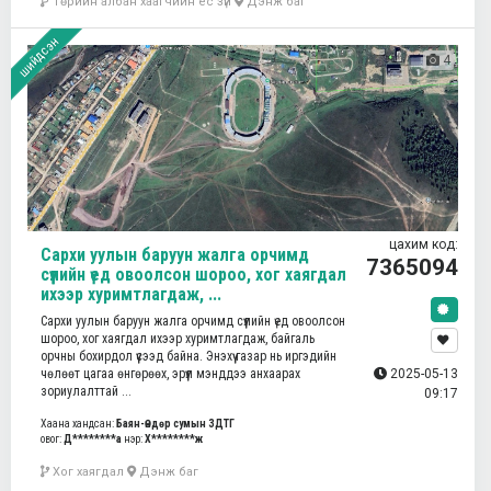
Төрийн албан хаагчийн ёс зүй
Дэнж баг
шийдсэн
4
цахим код:
Сархи уулын баруун жалга орчимд
7365094
сүүлийн үед овоолсон шороо, хог хаягдал
ихээр хуримтлагдаж, ...
Сархи уулын баруун жалга орчимд сүүлийн үед овоолсон
шороо, хог хаягдал ихээр хуримтлагдаж, байгаль
орчны бохирдол үүсээд байна. Энэхүү газар нь иргэдийн
чөлөөт цагаа өнгөрөөх, эрүүл мэнддээ анхаарах
2025-05-13
зориулалттай ...
09:17
Хаана хандсан:
Баян-Өндөр сумын ЗДТГ
овог:
Д********а
нэр:
Х********ж
Хог хаягдал
Дэнж баг