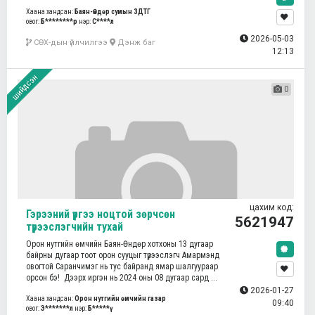
Хаана хандсан:
Баян-Өндөр сумын ЗДТГ
овог:
Б********р
нэр:
С****л
2026-05-03
СӨХ-дын үйлчилгээ
Дэнж баг
12:13
шийдсэн
0
цахим код:
Гэрээний үүргээ ноцтой зөрчсөн
5621947
түрээслэгчийн тухай
Орон нутгийн өмчийн Баян-Өндөр хотхоны 13 дугаар
байрны дугаар тоот орон сууцыг түрээслэгч Амармэнд
овогтой Саранчимэг нь тус байранд ямар шалгуураар
орсон бэ! Дээрх иргэн нь 2024 оны 08 дугаар сард ...
2026-01-27
Хаана хандсан:
Орон нутгийн өмчийн газар
09:40
овог:
Э*******л
нэр:
Б*****ү