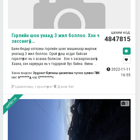
цахим код:
Гэрлийн шон унаад 3 жил боллоо. Хэн ч
4847815
зассангүй...
Баян-Өндөр хотхоны гэрлийн шонг машинаар мөргөж
унагаад 3 жил боллоо. Орой үдэш асдаг байсан
гэрэлтүүлэг нь ч асахаа болисон. Хэн ч засварласангүй.
Хаана, хэн хариуцах нь ч тодорхой бус байна. Өмнө ...
2022-11-11
Хаана хандсан:
Эрдэнэт Булганы цахилгаан түгээх сүлжээ ТӨХК
16:55
овог:
А******д
нэр:
С********г
Цахилгаан, гэрэлтүүлэг
Дэнж баг
шийдсэн
1