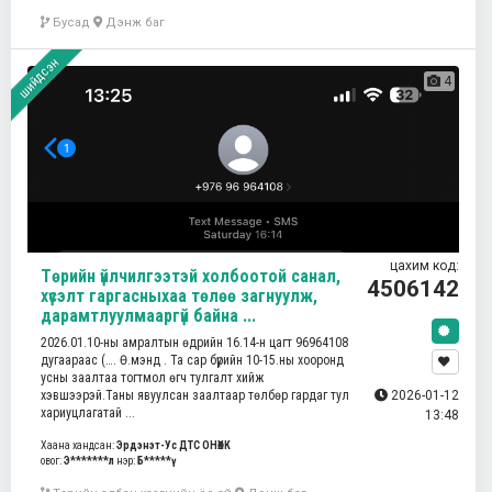
Бусад
Дэнж баг
шийдсэн
4
цахим код:
Төрийн үйлчилгээтэй холбоотой санал,
4506142
хүсэлт гаргасныхаа төлөө загнуулж,
дарамтлуулмааргүй байна ...
2026.01.10-ны амралтын өдрийн 16.14-н цагт 96964108
дугаараас (…. Ө.мэнд . Та сар бүрийн 10-15.ны хооронд
усны заалтаа тогтмол өгч тулгалт хийж
хэвшээрэй.Таны явуулсан заалтаар төлбөр гардаг тул
2026-01-12
хариуцлагатай ...
13:48
Хаана хандсан:
Эрдэнэт-Ус ДТС ОНӨХК
овог:
Э*******л
нэр:
Б*****ү