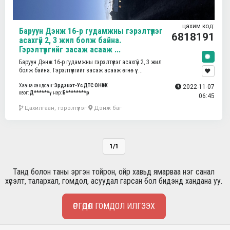
цахим код:
Баруун Дэнж 16-р гудамжны гэрэлтүүлэг
6818191
асахгүй 2, 3 жил болж байна.
Гэрэлтүүлгийг засаж асааж ...
Баруун Дэнж 16-р гудамжны гэрэлтүүлэг асахгүй 2, 3 жил
болж байна. Гэрэлтүүлгийг засаж асааж өгнө үү. ...
Хаана хандсан:
Эрдэнэт-Ус ДТС ОНӨХК
2022-11-07
овог:
Д******ү
нэр:
Б********р
06:45
Цахилгаан, гэрэлтүүлэг
Дэнж баг
1/1
Танд болон таны эргэн тойрон, ойр хавьд ямарваа нэг санал
хүсэлт, талархал, гомдол, асуудал гарсан бол бидэнд хандана уу.
ӨРГӨДӨЛ ГОМДОЛ ИЛГЭЭХ