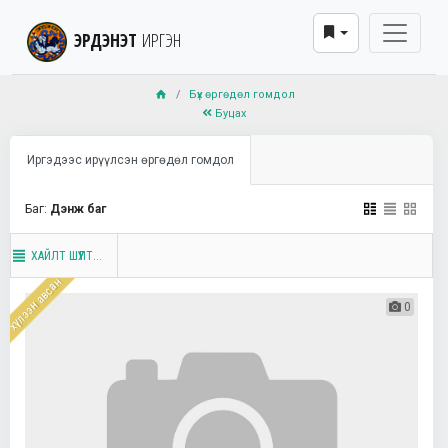
ЭРДЭНЭТ
ИРГЭН
Бүх өргөдөл гомдол
Буцах
Иргэдээс ирүүлсэн өргөдөл гомдол
Баг:
Дэнж баг
ХАЙЛТ ШҮҮЛТ...
хүлээн авсан
0