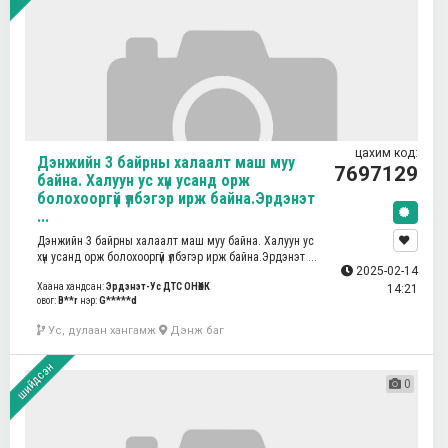
цахим код:
Дэнжийн 3 байрны халаалт маш муу
7697129
байна. Халуун ус хүн усанд орж
болохооргүй үлбэгэр ирж байна.Эрдэнэт
...
Дэнжийн 3 байрны халаалт маш муу байна. Халуун ус
хүн усанд орж болохооргүй үлбэгэр ирж байна.Эрдэнэт ...
2025-02-14
Хаана хандсан:
Эрдэнэт-Ус ДТС ОНӨХК
14:21
овог:
B**r
нэр:
G*****d
Ус, дулаан хангамж
Дэнж баг
шийдсэн
0