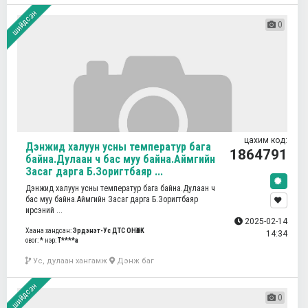
шийдсэн
0
цахим код:
Дэнжид халуун усны температур бага
1864791
байна.Дулаан ч бас муу байна.Аймгийн
Засаг дарга Б.Зоригтбаяр ...
Дэнжид халуун усны температур бага байна.Дулаан ч
бас муу байна.Аймгийн Засаг дарга Б.Зоригтбаяр
ирсэний ...
2025-02-14
Хаана хандсан:
Эрдэнэт-Ус ДТС ОНӨХК
14:34
овог:
*
нэр:
Т****а
Ус, дулаан хангамж
Дэнж баг
шийдсэн
0