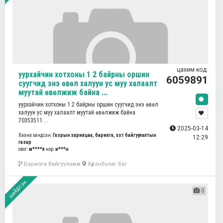
цахим код:
уурхайчин хотхоны 1 2 байрны оршин
6059891
суугчид энэ өвөл халуун ус муу халаалт
муутай өвөлжиж байна ...
уурхайчин хотхоны 1 2 байрны оршин суугчид энэ өвөл
халуун ус муу халаалт муутай өвөлжиж байна
70353511 ...
2025-03-14
Хаана хандсан:
Газрын харилцаа, барилга, хот байгуулалтын
12:29
газар
овог:
м****л
нэр:
и***н
Барилга байгууламж
Хүрэнбулаг баг
шийдсэн
0