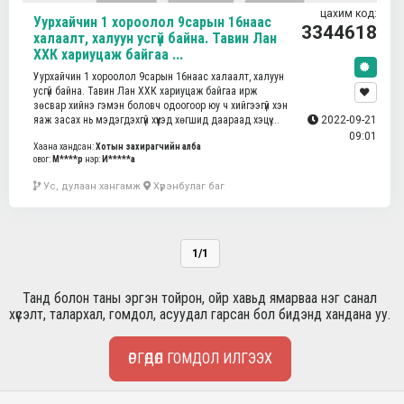
цахим код:
Уурхайчин 1 хороолол 9сарын 16наас
3344618
халаалт, халуун усгүй байна. Тавин Лан
ХХК хариуцаж байгаа ...
Уурхайчин 1 хороолол 9сарын 16наас халаалт, халуун
усгүй байна. Тавин Лан ХХК хариуцаж байгаа ирж
зөсвар хийнэ гэмэн боловч одоогоор юу ч хийгээгүй хэн
яаж засах нь мэдэгдэхгүй хүүхэд хөгшид даараад хэцүү ...
2022-09-21
09:01
Хаана хандсан:
Хотын захирагчийн алба
овог:
М****р
нэр:
И*****а
Ус, дулаан хангамж
Хүрэнбулаг баг
1/1
Танд болон таны эргэн тойрон, ойр хавьд ямарваа нэг санал
хүсэлт, талархал, гомдол, асуудал гарсан бол бидэнд хандана уу.
ӨРГӨДӨЛ ГОМДОЛ ИЛГЭЭХ