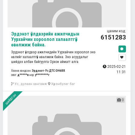
цахим код:
Эрдэнэт үйлдвэрийн ажилчидын
6151283
Уурхайчин хороолол халаалтгүй
өвөлжиж байна.
Эрдэнэт үйлдвэр ажилчидийн Уурхайчин хороолол энэ
өвлийг халаалтгүй өвөлжиж байна. Энэ асуудалыг
шийдэх албан байгуулга Орхон аймагт алга.
2025-02-21
Хаана хандсан:
Эрдэнэт-Ус ДТС ОНӨХК
11:31
овог:
д*****в
нэр:
у********г
Ус, дулаан хангамж
Хүрэнбулаг баг
шийдсэн
0