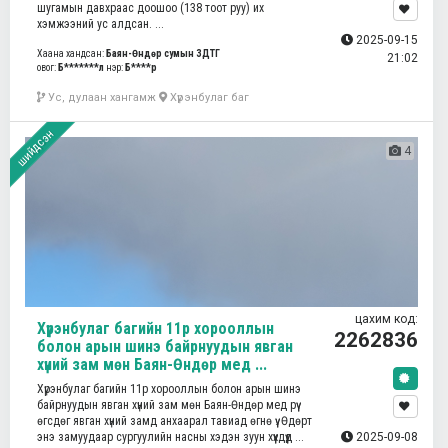
шугамын давхраас доошоо (138 тоот руу) их
хэмжээний ус алдсан. ...
2025-09-15
Хаана хандсан:
Баян-Өндөр сумын ЗДТГ
21:02
овог:
Б*******л
нэр:
Б****р
Ус, дулаан хангамж
Хүрэнбулаг баг
шийдсэн
4
цахим код:
Хүрэнбулаг багийн 11р хорооллын
2262836
болон арын шинэ байрнуудын явган
хүний зам мөн Баян-Өндөр мед ...
Хүрэнбулаг багийн 11р хорооллын болон арын шинэ
байрнуудын явган хүний зам мөн Баян-Өндөр мед рүү
өгсдөг явган хүний замд анхаарал тавиад өгнө үү. Өдөрт
энэ замуудаар сургуулийн насны хэдэн зуун хүүхдүүд ...
2025-09-08