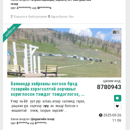
газар
овог:
А********г
нэр:
М*******л
Барилга байгууламж
Хүрэнбулаг баг
шийдсэн
5
цахим код:
Баянөндр хайрханы ногоон бүсэд
8780943
тээврийн хэрэгсэлтэй зорчихыг
хориглосон тэмдэг тэмдэглэгээ, ...
Учир нь БӨ уул руу алхах, агаар салхинд гарах,
рашаан уух зэргээр хүмүүс их явадг болсон ч
машинтай очиж, газрын хөрсийг ...
2025-05-26
Хаана хандсан:
Цагдаагийн газар
11:06
овог:
Б******н
нэр:
Б******г