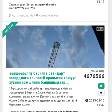
16:17
Хаана хандсан:
Хотын захирагчийн алба
овог:
Ж*****н
нэр:
Г**я
Авто зам, талбай
Хүрэнбулаг баг
шийдсэн
4
цахим код:
зөвшөөрөлгүй барилга стандарт
4676566
шаардлага хангаагүй краныхаа хошууг
хувийн эзмшлийн байшинмдээр ...
11-р хороолол хийдийн зүүн талд баригдаж байгаа
зөвшөөрөлгүй бартлга барьж байгаа барилгын
компаныг шалгаж өгнө үү Хувийн эзэмшлийн газар
болон байшин дээр стандартын шаардлага хангаагүй
2025-08-16
барилгын краны ...
11:42
Хаана хандсан:
Газрын харилцаа, барилга, хот байгуулалтын