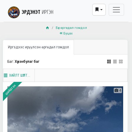
ЭРДЭНЭТ
ИРГЭН
Бүх өргөдөл гомдол
Буцах
Иргэдээс ирүүлсэн өргөдөл гомдол
Баг:
Хүрэнбулаг баг
ХАЙЛТ ШҮҮЛТ...
шийдсэн
4