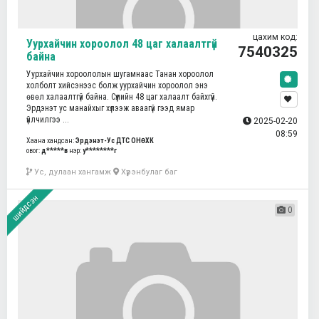
цахим код:
Уурхайчин хороолол 48 цаг халаалтгүй
7540325
байна
Уурхайчин хороололын шугамнаас Танан хороолол
холболт хийсэнээс болж уурхайчин хороолол энэ
өвөл халаалтгүй байна. Сүүлийн 48 цаг халаалт байхгүй.
Эрдэнэт ус манайхыг хүлээж аваагүй гээд ямар
үйлчилгээ ...
2025-02-20
08:59
Хаана хандсан:
Эрдэнэт-Ус ДТС ОНӨХК
овог:
д*****в
нэр:
у********г
Ус, дулаан хангамж
Хүрэнбулаг баг
шийдсэн
0