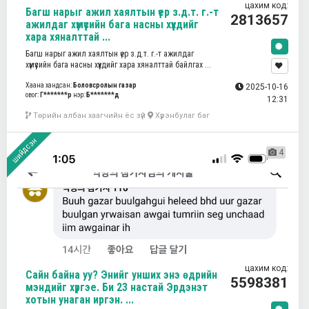
цахим код:
Багш нарыг ажил хаялтын үер з.д.т. г.-т
2813657
ажилдаг хүмүүсийн бага насны хүүхдийг
хара хяналттай ...
Багш нарыг ажил хаялтын үер з.д.т. г.-т ажилдаг
хүмүүсийн бага насны хүүхдийг хара хяналттай байлгах ...
Хаана хандсан:
Боловсролын газар
2025-10-16
овог:
Г*******р
нэр:
Б*******д
12:31
Төрийн албан хаагчийн ёс зүй
Хүрэнбулаг баг
шийдсэн
4
цахим код:
Сайн байна уу? Энийг унших энэ өдрийн
5598381
мэндийг хүргэе. Би 23 настай Эрдэнэт
хотын унаган иргэн. ...