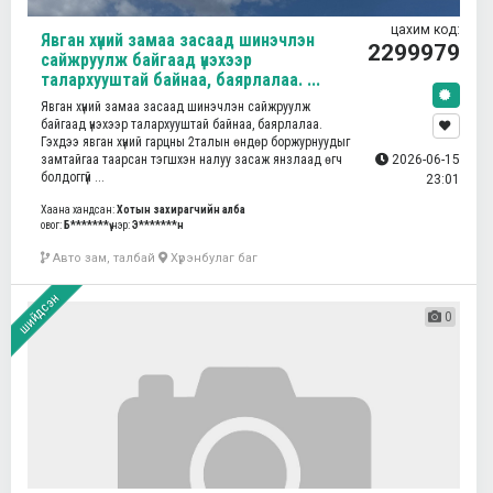
цахим код:
Явган хүний замаа засаад шинэчлэн
2299979
сайжруулж байгаад үнэхээр
талархууштай байнаа, баярлалаа. ...
Явган хүний замаа засаад шинэчлэн сайжруулж
байгаад үнэхээр талархууштай байнаа, баярлалаа.
Гэхдээ явган хүний гарцны 2талын өндөр боржурнуудыг
замтайгаа таарсан тэгшхэн налуу засаж янзлаад өгч
2026-06-15
болдоггүй ...
23:01
Хаана хандсан:
Хотын захирагчийн алба
овог:
Б*******ү
нэр:
Э*******н
Авто зам, талбай
Хүрэнбулаг баг
шийдсэн
0