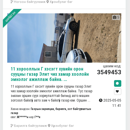
Ногоон байгууламж
Хүрэнбулаг баг
шийдсэн
5
цахим код:
11 хорооллын Г хэсэгт хувийн орон
3549453
сууцны газар Элит чих хамар хоолойн
эмнэлэг ажиллаж байна. ...
11 хорооллын Г хэсэгт хувийн орон сууцны газар Элит
чих хамар хоолойн эмнэлэг ажиллаж байна. Тус газар
зөвхөн оршин суух зориулалттай бөгөөд авто машин
зогсоол байхгүй авто зам ч байхгүй газар юм. Оршин ...
2025-05-05
11:41
Хаана хандсан:
Газрын харилцаа, барилга, хот байгуулалтын
газар
овог:
Ж*****н
нэр:
Г**я
Барилга байгууламж
Хүрэнбулаг баг