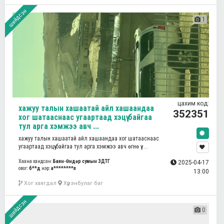
шийдсэн
1
цахим код:
хажуу талын хашаатай айл хашаандаа
352351
хог шатааснаас угаартаад хэцүү байгаа
тул арга хэмжээ авч ...
хажуу талын хашаатай айл хашаандаа хог шатааснаас
угаартаад хэцүү байгаа тул арга хэмжээ авч өгнө үү. ...
Хаана хандсан:
Баян-Өндөр сумын ЗДТГ
2025-04-17
овог:
б**д
нэр:
а********л
13:00
Хог хаягдал
Хүрэнбулаг баг
шийдсэн
0