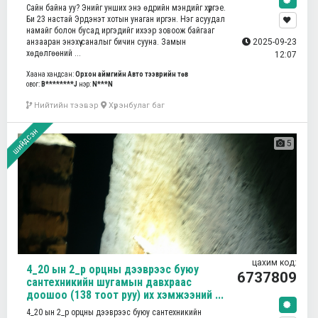
Сайн байна уу? Энийг унших энэ өдрийн мэндийг хүргэе.
Би 23 настай Эрдэнэт хотын унаган иргэн. Нэг асуудал
намайг болон бусад иргэдийг ихээр зовоож байгааг
анзааран энэхүү саналыг бичин сууна. Замын
2025-09-23
хөдөлгөөний ...
12:07
Хаана хандсан:
Орхон аймгийн Авто тээврийн төв
овог:
B********J
нэр:
N***N
Нийтийн тээвэр
Хүрэнбулаг баг
шийдсэн
5
цахим код:
4_20 ын 2_р орцны дээврээс буюу
6737809
сантехникийн шугамын давхраас
доошоо (138 тоот руу) их хэмжээний ...
4_20 ын 2_р орцны дээврээс буюу сантехникийн