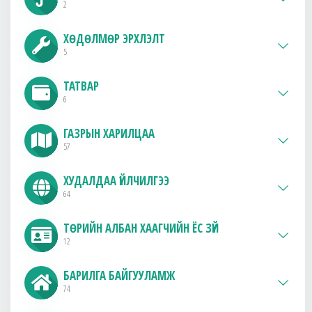
2
ХӨДӨЛМӨР ЭРХЛЭЛТ
5
ТАТВАР
6
ГАЗРЫН ХАРИЛЦАА
57
ХУДАЛДАА ҮЙЛЧИЛГЭЭ
64
ТӨРИЙН АЛБАН ХААГЧИЙН ЁС ЗҮЙ
12
БАРИЛГА БАЙГУУЛАМЖ
74