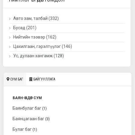
Авто зам, талбай (332)
Бусад (201)
Нийтийн тээвэр (162)
Цахилгаан, гэрэлтүүлэг (146)
Ус, дулаан хангамж (128)
СУМ БАГ
БАЙГУУЛЛАГА
БАЯН-ӨНДӨР СУМ
Баянбулаг баг
(1)
Баянцагаан баг
(3)
Булаг баг
(1)