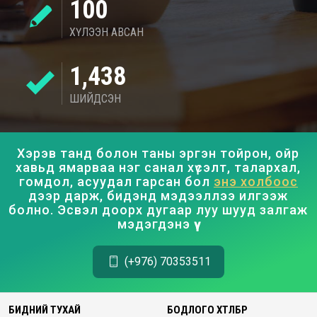
100
ХҮЛЭЭН АВСАН
1,438
ШИЙДСЭН
Хэрэв танд болон таны эргэн тойрон, ойр
хавьд ямарваа нэг санал хүсэлт, талархал,
гомдол, асуудал гарсан бол
энэ холбоос
дээр дарж, бидэнд мэдээллээ илгээж
болно. Эсвэл доорх дугаар луу шууд залгаж
мэдэгдэнэ үү.
(+976) 70353511
БИДНИЙ ТУХАЙ
БОДЛОГО ХӨТӨЛБӨР