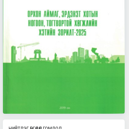
НИЙТЛЭГ ӨРГӨДӨЛ ГОМДОЛ