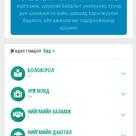
хүртээмж, шуурхай байдлыг үнэлүүлэх, түүнд
дүн шинжилгээ хийн, цаашид хэрэгжүүлэх
бодлого, үйл ажиллагааг тодорхойлоход
оршино.
Өргөдөл гомдол
Бүгд >
БОЛОВСРОЛ
12
ЭРҮҮЛ МЭНД
104
НИЙГМИЙН ХАЛАМЖ
6
НИЙГМИЙН ДААТГАЛ