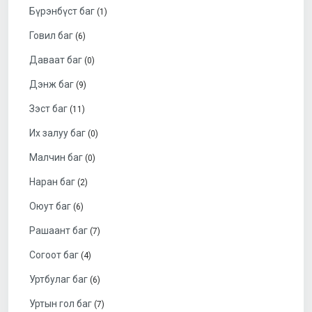
Бүрэнбүст баг
(1)
Говил баг
(6)
Даваат баг
(0)
Дэнж баг
(9)
Зэст баг
(11)
Их залуу баг
(0)
Малчин баг
(0)
Наран баг
(2)
Оюут баг
(6)
Рашаант баг
(7)
Согоот баг
(4)
Уртбулаг баг
(6)
Уртын гол баг
(7)