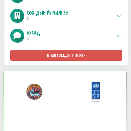
СӨХ-ДЫН ҮЙЛЧИЛГЭЭ
83
БУСАД
201
ӨРГӨДӨЛ ГОМДОЛ ИЛГЭЭХ