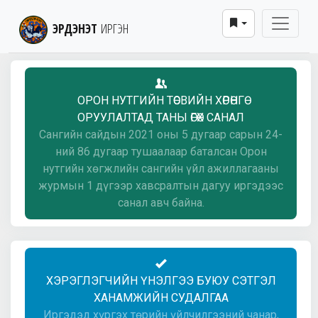
ЭРДЭНЭТ
ИРГЭН
ОРОН НУТГИЙН ТӨСВИЙН ХӨРӨНГӨ
ОРУУЛАЛТАД ТАНЫ ӨГӨХ САНАЛ
Сангийн сайдын 2021 оны 5 дугаар сарын 24-
ний 86 дугаар тушаалаар баталсан Орон
нутгийн хөгжлийн сангийн үйл ажиллагааны
журмын 1 дүгээр хавсралтын дагуу иргэдээс
санал авч байна.
ХЭРЭГЛЭГЧИЙН ҮНЭЛГЭЭ БУЮУ СЭТГЭЛ
ХАНАМЖИЙН СУДАЛГАА
Иргэдэд хүргэх төрийн үйлчилгээний чанар,