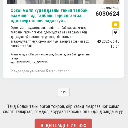
цахим код:
Орхонмолл худалдааны төвийн талбай
6030624
эзэмшигчид талбайн гэрчилгээгээ
одоо хүртэл авч чадаагүй ...
Орхонмолл худалдааны төвийн талбай эзэмшигчид
талбайн гэрчилгээгээ одоо хүртэл авч чадаагүй бөгөөд
худалдаа үйлчилгээ үзүүлэхэд барилгын
агааржуулалт муу, орхонмоллын захиргаа хувийн эрх
2026-06-16
ашгийг талбай ...
15:54
Хаана хандсан:
Газрын харилцаа, барилга, хот байгуулалтын
газар
овог:
Э********с
нэр:
Э******г
Худалдаа үйлчилгээ
Бүрэнбүст баг
1/1
Танд болон таны эргэн тойрон, ойр хавьд ямарваа нэг санал
хүсэлт, талархал, гомдол, асуудал гарсан бол бидэнд хандана уу.
ӨРГӨДӨЛ ГОМДОЛ ИЛГЭЭХ