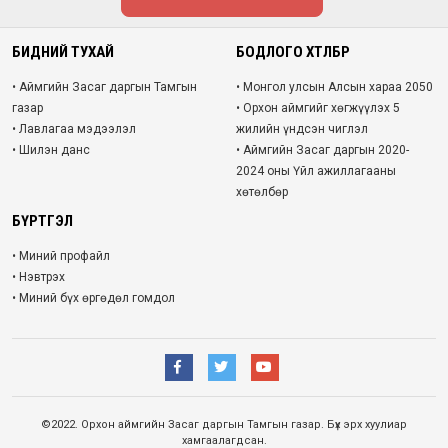
БИДНИЙ ТУХАЙ
БОДЛОГО ХӨТӨЛБӨР
• Аймгийн Засаг даргын Тамгын
• Монгол улсын Алсын хараа 2050
газар
• Орхон аймгийг хөгжүүлэх 5
• Лавлагаа мэдээлэл
жилийн үндсэн чиглэл
• Шилэн данс
• Аймгийн Засаг даргын 2020-
2024 оны Үйл ажиллагааны
хөтөлбөр
БҮРТГЭЛ
• Миний профайл
• Нэвтрэх
• Миний бүх өргөдөл гомдол
©2022. Орхон аймгийн Засаг даргын Тамгын газар. Бүх эрх хуулиар
хамгаалагдсан.