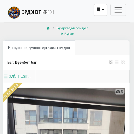
ЭРДЭНЭТ
ИРГЭН
Бүх өргөдөл гомдол
Буцах
Иргэдээс ирүүлсэн өргөдөл гомдол
Баг:
Бүрэнбүст баг
ХАЙЛТ ШҮҮЛТ...
хүлээн авсан
5