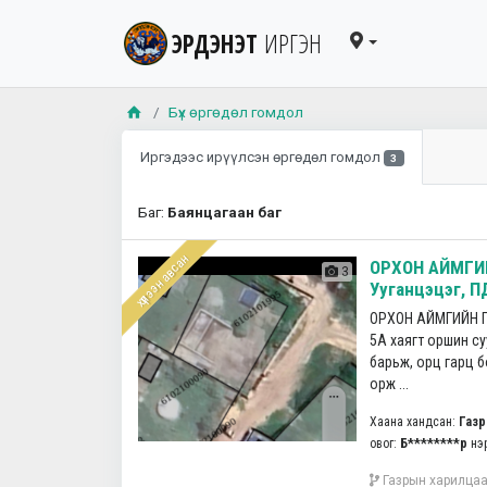
ЭРДЭНЭТ
ИРГЭН
Бүх өргөдөл гомдол
Иргэдээс ирүүлсэн өргөдөл гомдол
3
Баг:
Баянцагаан баг
хүлээн авсан
ОРХОН АЙМГИЙ
3
Ууганцэцэг, ПД
ОРХОН АЙМГИЙН ГА
5А хаягт оршин су
барьж, орц гарц 
орж ...
Хаана хандсан:
Газр
овог:
Б********р
нэ
Газрын харилца