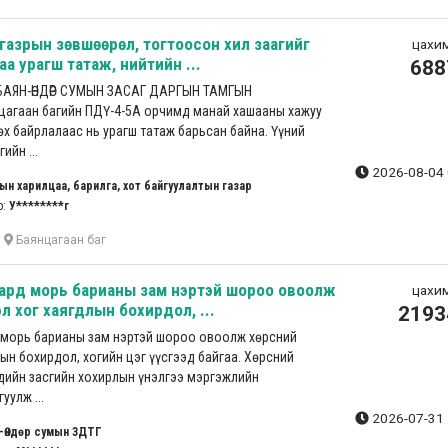
 газрын зөвшөөрөл, тогтоосон хил заагийг
цахим
а урагш татаж, нийтийн ...
688
АЯН-ӨНДӨР СУМЫН ЗАСАГ ДАРГЫН ТАМГЫН
нцагаан багийн ПДҮ-4-5А орчимд манай хашааны хажуу
х байрлалаас нь урагш татаж барьсан байна. Үүний
ийн ...
2026-08-04 
ын харилцаа, барилга, хот байгуулалтын газар
р:
У********г
а
Баянцагаан баг
 ард морь барианы зам нэртэй шороо овоолж
цахим
л хог хаягдлын бохирдол, ...
2193
 морь барианы зам нэртэй шороо овоолж хөрсний
ын бохирдол, хогийн цэг үүсгээд байгаа. Хөрсний
дийн засгийн хохирлын үнэлгээ мэргэжлийн
уулж ...
2026-07-31 
-Өндөр сумын ЗДТГ