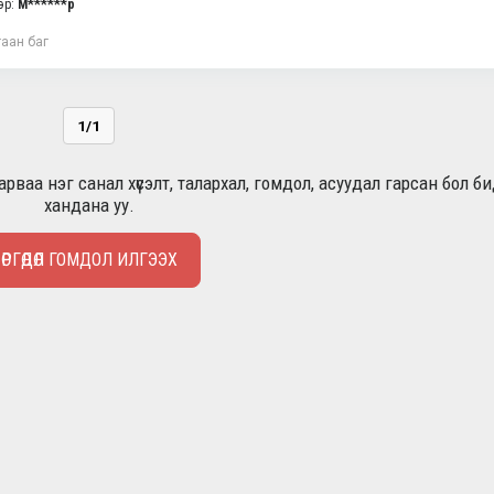
эр:
М******р
аан баг
1/1
рваа нэг санал хүсэлт, талархал, гомдол, асуудал гарсан бол б
хандана уу.
ӨРГӨДӨЛ ГОМДОЛ ИЛГЭЭХ