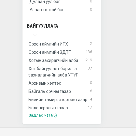
0
Дулаан уул баг
0
Улаан толгой баг
БАЙГУУЛЛАГА
2
Орхон аймгийн ИТХ
136
Орхон аймгийн ЗДТГ
219
Хотын захирагчийн алба
37
Хот байгуулалт барилга
захиалагчийн алба УТҮГ
0
Архивын хэлтэс
6
Байгаль орчны газар
4
Биеийн тамир, спортын газар
17
Боловсролын газар
Задлах > (165)