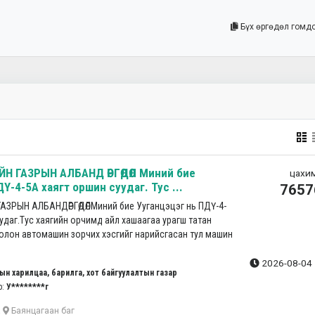
Бүх өргөдөл гомд
Н ГАЗРЫН АЛБАНД ӨРГӨДӨЛ Миний бие
цахим
Ү-4-5А хаягт оршин суудаг. Тус ...
7657
ЗРЫН АЛБАНДӨРГӨДӨЛМиний бие Ууганцэцэг нь ПДҮ-4-
удаг.Тус хаягийн орчимд айл хашаагаа урагш татан
болон автомашин зорчих хэсгийг нарийсгасан тул машин
2026-08-04 
ын харилцаа, барилга, хот байгуулалтын газар
р:
У********г
а
Баянцагаан баг