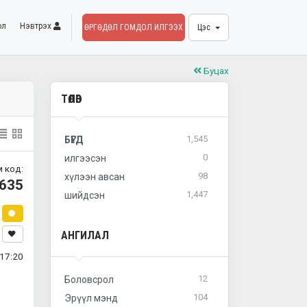
ол
Нэвтрэх
ӨРГӨДӨЛ ГОМДОЛ ИЛГЭЭХ
Цэс
Буцах
ТӨЛӨВ
1,545
БҮГД
0
илгээсэн
 код:
98
хүлээн авсан
635
1,447
шийдсэн
АНГИЛАЛ
17:20
12
Боловсрол
104
Эрүүл мэнд