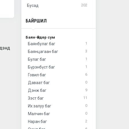
202
Бусад
БАЙРШИЛ
Баян-Өндөр сум
1
Баянбулаг баг
идэнд
3
Баянцагаан баг
1
Булаг баг
1
Бүрэнбүст баг
6
Говил баг
0
Даваат баг
9
Дэнж баг
11
Зэст баг
0
Их залуу баг
0
Малчин баг
2
Наран баг
6