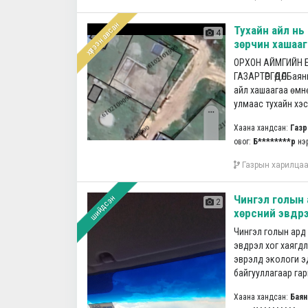
хүлээн авсан
Тухайн айл нь
4
зөрчин хашаага
ОРХОН АЙМГИЙН Б
ГАЗАРТӨРГӨДӨЛБая
айл хашаагаа өмнө
улмаас тухайн хэсг
Хаана хандсан:
Газр
овог:
Б********р
нэ
Газрын харилца
Чингэл голын
шийдсэн
2
хөрсний эвдрэ
Чингэл голын ард
эвдрэл хог хаягдл
эврэлд экологи э
байгууллагаар гарг
Хаана хандсан:
Баян