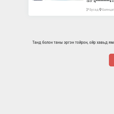
овог:
Ц*********а
н
Бусад
Баянцаг
Танд болон таны эргэн тойрон, ойр хавьд яма