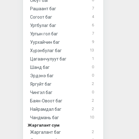
Оюут баг
7
Рашаант баг
4
Согоот баг
6
Уртбулаг баг
7
Уртын гол баг
9
Уурхайчин баг
13
Хүрэнбулаг баг
1
Цагаанчулуут баг
0
Шанд баг
0
Эрдэнэ баг
2
Яргуйт баг
0
Чингэл баг
2
Баян-Овоот баг
2
Найрамдал баг
10
Чандмань баг
Жаргалант сум
2
Жаргалант баг