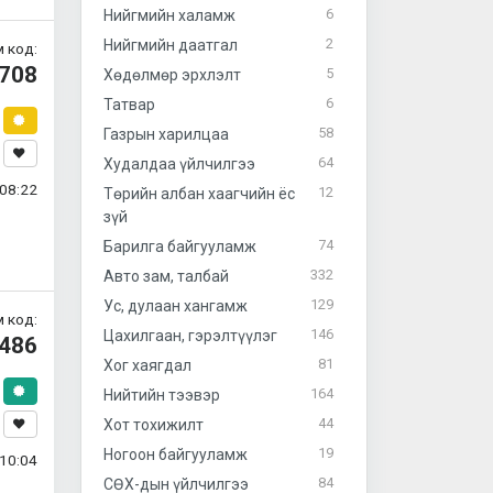
6
Нийгмийн халамж
2
Нийгмийн даатгал
 код:
708
5
Хөдөлмөр эрхлэлт
6
Татвар
58
Газрын харилцаа
64
Худалдаа үйлчилгээ
08:22
12
Төрийн албан хаагчийн ёс
зүй
74
Барилга байгууламж
332
Авто зам, талбай
129
Ус, дулаан хангамж
 код:
146
Цахилгаан, гэрэлтүүлэг
486
81
Хог хаягдал
164
Нийтийн тээвэр
44
Хот тохижилт
19
Ногоон байгууламж
10:04
84
СӨХ-дын үйлчилгээ