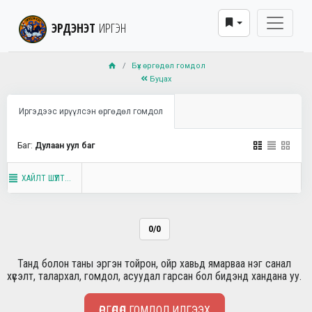
ЭРДЭНЭТ
ИРГЭН
Бүх өргөдөл гомдол
Буцах
Иргэдээс ирүүлсэн өргөдөл гомдол
Баг:
Дулаан уул баг
ХАЙЛТ ШҮҮЛТ...
0/0
Танд болон таны эргэн тойрон, ойр хавьд ямарваа нэг санал
хүсэлт, талархал, гомдол, асуудал гарсан бол бидэнд хандана уу.
ӨРГӨДӨЛ ГОМДОЛ ИЛГЭЭХ