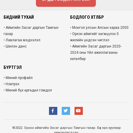
БИДНИЙ ТУХАЙ
БОДЛОГО ХӨТӨЛБӨР
• Аймгийн Засаг даргын Тамгын
• Монгол улсын Алсын хараа 2050
газар
• Орхон аймгийг хөгжүүлэх 5
• Лавлагаа мэдээлэл
жилийн үндсэн чиглэл
• Шилэн данс
• Аймгийн Засаг даргын 2020-
2024 оны Үйл ажиллагааны
хөтөлбөр
БҮРТГЭЛ
• Миний профайл
• Нэвтрэх
• Миний бүх өргөдөл гомдол
©2022. Орхон аймгийн Засаг даргын Тамгын газар. Бүх эрх хуулиар
хамгаалагдсан.