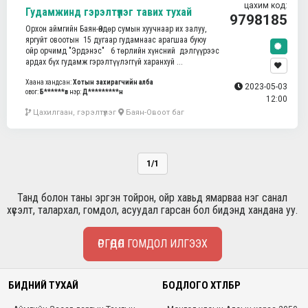
цахим код:
Гудамжинд гэрэлтүүлэг тавих тухай
9798185
Орхон аймгийн Баян-Өндөр сумын хуучнаар их залуу,
яргуйт овоотын 15 дугаар гудамнаас арагшаа буюу
ойр орчимд "Эрдэнэс" 6 төрлийн хүнсний дэлгүүрээс
ардах бүх гудамж гэрэлтүүлэггүй харанхуй ...
Хаана хандсан:
Хотын захирагчийн алба
2023-05-03
овог:
Б******в
нэр:
Д*********н
12:00
Цахилгаан, гэрэлтүүлэг
Баян-Овоот баг
1/1
Танд болон таны эргэн тойрон, ойр хавьд ямарваа нэг санал
хүсэлт, талархал, гомдол, асуудал гарсан бол бидэнд хандана уу.
ӨРГӨДӨЛ ГОМДОЛ ИЛГЭЭХ
БИДНИЙ ТУХАЙ
БОДЛОГО ХӨТӨЛБӨР