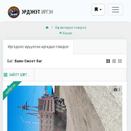
ЭРДЭНЭТ
ИРГЭН
Бүх өргөдөл гомдол
Буцах
Иргэдээс ирүүлсэн өргөдөл гомдол
Баг:
Баян-Овоот баг
ХАЙЛТ ШҮҮЛТ...
шийдсэн
3