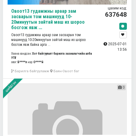
цахим код:
Овоот13 гудамжны араар зам
637648
засварын том машинууд 10-
20минуутын зайтай маш их шороо
босгож явж ...
Овоот13 гудамжны араар зам засварын том
машинууд 10-20минуутын зайтай маш их шороо
2025-07-01
босгож явж байна арга ...
13:56
Хаана хандсан:
Хот байгуулалт барилга захиалагчийн алба
УТҮГ
овог:
Б****л
нэр:
О****й
Барилга байгууламж
Баян-Овоот баг
шийдсэн
0