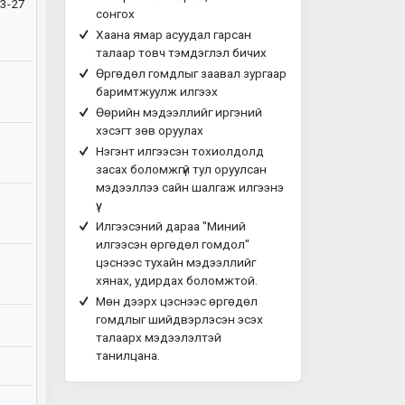
3-27
сонгох
Хаана ямар асуудал гарсан
талаар товч тэмдэглэл бичих
Өргөдөл гомдлыг заавал зургаар
баримтжуулж илгээх
Өөрийн мэдээллийг иргэний
хэсэгт зөв оруулах
Нэгэнт илгээсэн тохиолдолд
засах боломжгүй тул оруулсан
мэдээллээ сайн шалгаж илгээнэ
үү.
Илгээсэний дараа "Миний
илгээсэн өргөдөл гомдол"
цэснээс тухайн мэдээллийг
хянах, удирдах боломжтой.
Мөн дээрх цэснээс өргөдөл
гомдлыг шийдвэрлэсэн эсэх
талаарх мэдээлэлтэй
танилцана.