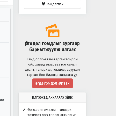
Тэмдэглэх
Өргөдөл гомдлыг зургаар
баримтжуулж илгээх
Танд болон таны эргэн тойрон,
ойр хавьд ямарваа нэг санал
хүсэлт, талархал, гомдол, асуудал
гарсан бол бидэнд хандана уу.
ӨРГӨДӨЛ ГОМДОЛ ИЛГЭЭХ
ИЛГЭЭХЭД АНХААРАХ ЗҮЙЛС
ноо
Өргөдөл гомдлын талаарх
тохирох зөв төрөл, ангиллыг