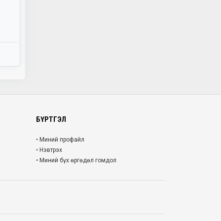
БҮРТГЭЛ
• Миний профайл
• Нэвтрэх
• Миний бүх өргөдөл гомдол