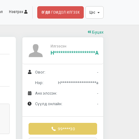
ол
Нэвтрэх
ӨРГӨДӨЛ ГОМДОЛ ИЛГЭЭХ
Цэс
Буцах
Илгээсэн
Н*******************а
Овог:
-
Нэр:
Н*******************а
Анх элссэн:
-
Сүүлд онлайн:
-
99****30