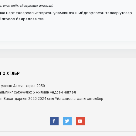
, олон нийттэй харилцах ажилтан)
маа нарт талархалыг хэрхэн уламжилж шийдвэрлэсэн талаар утсаар
йлголоо баяраллаа гэв.
О ХӨТӨЛБӨР
л улсын Алсын хараа 2050
 аймгийг хөгжүүлэх 5 жилийн үндсэн чиглэл
йн Засаг даргын 2020-2024 оны Үйл ажиллагааны хөтөлбөр