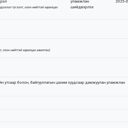
эрэл
уламжлан
2025-0
шийдвэрлэх
дээлэл түгээлт, олон нийттэй харилцах
, олон нийттэй харилцах ажилтан)
йн утсаар болон, байгууллагын цахим хуудсаар дамжуулан уламжлан