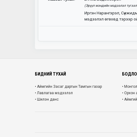
(Эрүүл мэндийн мэдээлэл түгээлт
Иргэн Нарангэрэл, Сүнжид
мэдээлэл өгөхөд тэрээр о
БИДНИЙ ТУХАЙ
БОДЛОГ
• Аймгийн Засаг даргын Тамгын газар
• Монго
• Лавлагаа мэдээлэл
• Орхон
• Шилэн данс
• Аймги