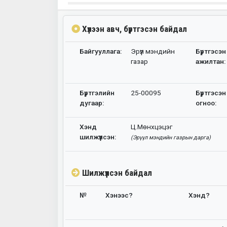
Хүлээн авч, бүртгэсэн байдал
Байгууллага:
Эрүүл мэндийн
Бүртгэсэн
газар
ажилтан:
Бүртгэлийн
25-00095
Бүртгэсэн
дугаар:
огноо:
Хэнд
Ц.Мөнхцэцэг
шилжүүлсэн:
(Эрүүл мэндийн газрын дарга)
Шилжүүлсэн байдал
№
Хэнээс?
Хэнд?