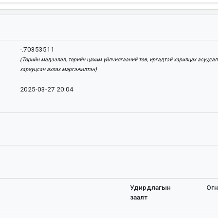
-.70353511
(Төрийн мэдээлэл, төрийн цахим үйлчилгээний төв, иргэдтэй харилцах асуудал
хариуцсан ахлах мэргэжилтэн)
2025-03-27 20:04
Удирдлагын
Ог
заалт