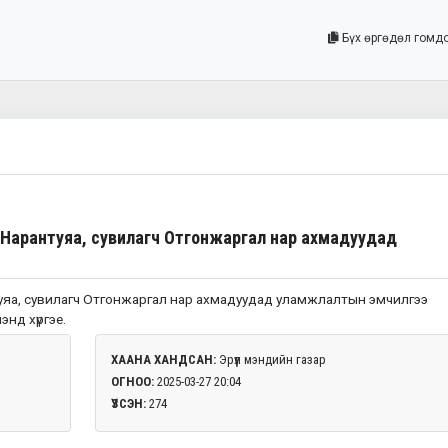
Бүх өргөдөл гомд
Нарантуяа, сувилагч Отгонжаргал нар ахмадуудад
а, сувилагч Отгонжаргал нар ахмадуудад уламжлалтын эмчилгээ
энд хүргэе.
ХААНА ХАНДСАН:
Эрүүл мэндийн газар
ОГНОО:
2025-03-27 20:04
ҮЗСЭН:
274