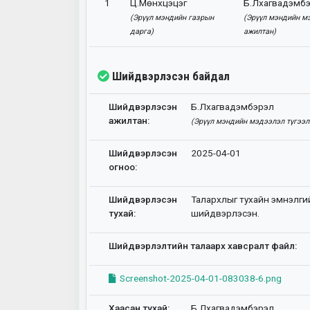
1
Ц.Мөнхцэцэг
Б.Лхагвадэмб
(Эрүүл мэндийн газрын
(Эрүүл мэндийн мэ
дарга)
ажилтан)
Шийдвэрлэсэн байдал
Шийдвэрлэсэн
Б.Лхагвадэмбэрэл
ажилтан:
(Эрүүл мэндийн мэдээлэл түгээлт
Шийдвэрлэсэн
2025-04-01
огноо:
Шийдвэрлэсэн
Талархлыг тухайн эмнэлги
тухай:
шийдвэрлэсэн.
Шийдвэрлэлтийн талаарх хавсралт файл:
Screenshot-2025-04-01-083038-6.png
Хаасан тухай:
Б.Лхагвадэмбэрэл