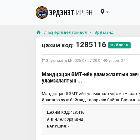
ЭРДЭНЭТ
ИРГЭН
Бүх өргөдөл гомдол
Эрүүл мэнд
1285116
цахим код:
шийдсэн
Эрүүл мэнд
2025-03-27 20:04
үзсэн: 274
Мэндцэцэн ӨЭМТ-ийн уламжлалтын эмч 
уламжлалтын ...
Мэндцэцэн ӨЭМТ-ийн уламжлалтын эмч Нарантуя
үйлчилгээ үзүүлж байгаад талархаж байна. Баярын м
ЦАХИМ КОД:
1285116
АНГИЛАЛ:
Эрүүл мэнд
БАЙРШИЛ:
-