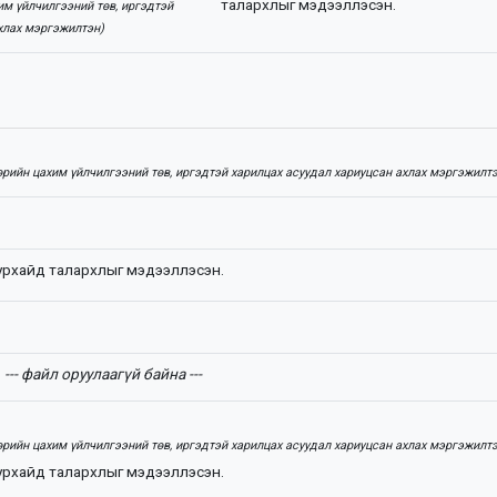
талархлыг мэдээллэсэн.
им үйлчилгээний төв, иргэдтэй
хлах мэргэжилтэн)
өрийн цахим үйлчилгээний төв, иргэдтэй харилцах асуудал хариуцсан ахлах мэргэжилтэ
урхайд талархлыг мэдээллэсэн.
--- файл оруулаагүй байна ---
өрийн цахим үйлчилгээний төв, иргэдтэй харилцах асуудал хариуцсан ахлах мэргэжилтэ
урхайд талархлыг мэдээллэсэн.