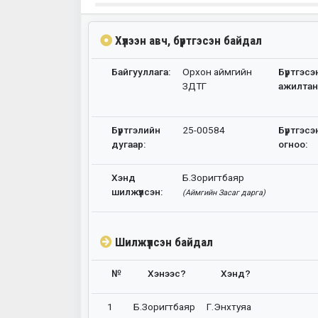
Хүлээн авч, бүртгэсэн байдал
Байгууллага:
Орхон аймгийн
Бүртгэсэ
ЗДТГ
ажилтан
Бүртгэлийн
25-00584
Бүртгэсэ
дугаар:
огноо:
Хэнд
Б.Зоригтбаяр
шилжүүлсэн:
(Аймгийн Засаг дарга)
Шилжүүлсэн байдал
№
Хэнээс?
Хэнд?
1
Б.Зоригтбаяр
Г.Энхтуяа