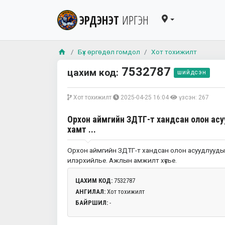
ЭРДЭНЭТ
ИРГЭН
Бүх өргөдөл гомдол
Хот тохижилт
7532787
цахим код:
шийдсэн
Хот тохижилт
2025-04-25 16:04
үзсэн: 267
Орхон аймгийн ЗДТГ-т хандсан олон ас
хамт ...
Орхон аймгийн ЗДТГ-т хандсан олон асуудлууд
илэрхийлье. Ажлын амжилт хүсье.
ЦАХИМ КОД:
7532787
АНГИЛАЛ:
Хот тохижилт
БАЙРШИЛ:
-