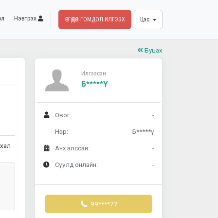
ол
Нэвтрэх
ӨРГӨДӨЛ ГОМДОЛ ИЛГЭЭХ
Цэс
Буцах
Илгээсэн
Б*****ү
Овог:
-
Нэр:
Б*****ү
рхал
Анх элссэн:
-
Сүүлд онлайн:
-
99****77