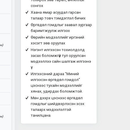
сонгох
Хаана ямар асуудал гарсан
талаар товч тэмдэглэл бичих
Өргөдөл гомдлыг заавал зургаар
баримтжуулж илгээх
Өөрийн мэдээллийг иргэний
хэсэгт зөв оруулах
н)
Нэгэнт илгээсэн тохиолдолд
засах боломжгүй тул оруулсан
мэдээллээ сайн шалгаж илгээнэ
үү.
Илгээсэний дараа "Миний
илгээсэн өргөдөл гомдол"
цэснээс тухайн мэдээллийг
хянах, удирдах боломжтой.
Мөн дээрх цэснээс өргөдөл
гомдлыг шийдвэрлэсэн эсэх
талаарх мэдээлэлтэй
танилцана.
н)