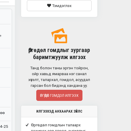
Тэмдэглэх
л
Өргөдөл гомдлыг зургаар
баримтжуулж илгээх
Танд болон таны эргэн тойрон,
ойр хавьд ямарваа нэг санал
хүсэлт, талархал, гомдол, асуудал
гарсан бол бидэнд хандана уу.
ӨРГӨДӨЛ ГОМДОЛ ИЛГЭЭХ
ИЛГЭЭХЭД АНХААРАХ ЗҮЙЛС
ноо
Өргөдөл гомдлын талаарх
4-25
тохирох зөв төрөл, ангиллыг