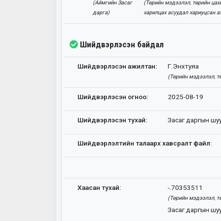
(Аймгийн Засаг
(Төрийн мэдээлэл, төрийн цах
дарга)
харилцах асуудал хариуцсан а
Шийдвэрлэсэн байдал
Шийдвэрлэсэн ажилтан:
Г.Энхтуяа
(Төрийн мэдээлэл, т
Шийдвэрлэсэн огноо:
2025-08-19
Шийдвэрлэсэн тухай:
Засаг даргын шу
Шийдвэрлэлтийн талаарх хавсралт файл:
Хаасан тухай:
-.70353511
(Төрийн мэдээлэл, т
Засаг даргын шу