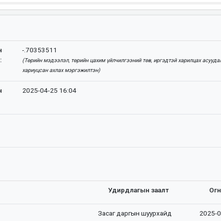
н
-.70353511
:
(Төрийн мэдээлэл, төрийн цахим үйлчилгээний төв, иргэдтэй харилцах асууда
хариуцсан ахлах мэргэжилтэн)
н
2025-04-25 16:04
Удирдлагын заалт
Ог
Засаг даргын шуурхайд
2025-0