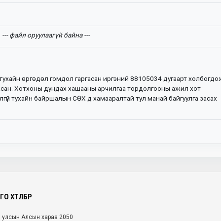
--- файл оруулаагүй байна ---
тухайн өргөдөл гомдол гаргасан иргэний 88105034 дугаарт холбогдо
сан. Хотхоны дундах хашааны арчилгаа тордолгооны ажил хот
лгүй тухайн байршалын СӨХ д хамааралтай тул манай байгуулга засах
О ХӨТӨЛБӨР
л улсын Алсын хараа 2050