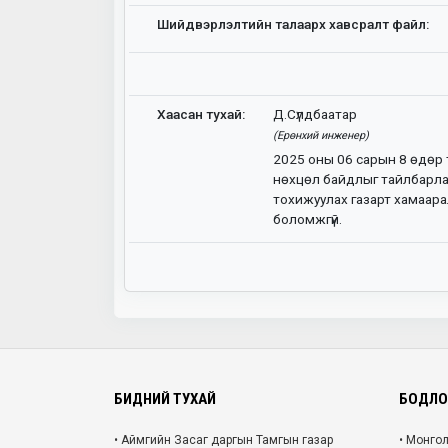
Шийдвэрлэлтийн талаарх хавсралт файл:
Хаасан тухай:
Д.Сүлдбаатар
(Ерөнхий инженер)
2025 оны 06 сарын 8 өдөр 
нөхцөл байдлыг тайлбарла
тохижуулах газарт хамаара
боломжгүй.
БИДНИЙ ТУХАЙ
БОДЛОГ
• Аймгийн Засаг даргын Тамгын газар
• Монго