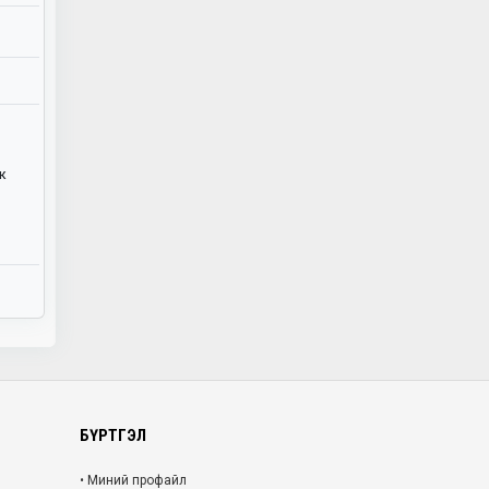
ж
БҮРТГЭЛ
• Миний профайл