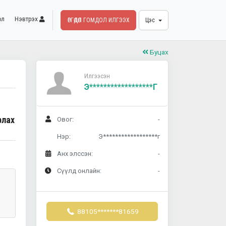
ол
Нэвтрэх
ӨРГӨДӨЛ ГОМДОЛ ИЛГЭЭХ
Цэс
Буцах
Илгээсэн
Э******************г
рлах
Овог:
-
Нэр:
Э******************г
Анх элссэн:
-
Сүүлд онлайн:
-
88105*******81659