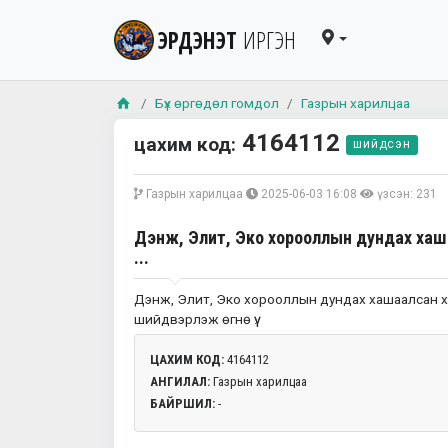
ЭРДЭНЭТ
ИРГЭН
Бүх өргөдөл гомдол
Газрын харилцаа
4164112
цахим код:
шийдсэн
Газрын харилцаа
2025-06-03 16:08
үзсэн: 231
Дэнж, Элит, Эко хорооллын дундах хаш
...
Дэнж, Элит, Эко хорооллын дундах хашаалсан ха
шийдвэрлэж өгнө үү.
ЦАХИМ КОД:
4164112
АНГИЛАЛ:
Газрын харилцаа
БАЙРШИЛ:
-