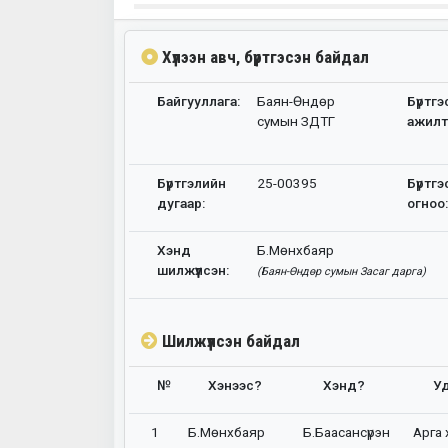
Хүлээн авч, бүртгэсэн байдал
Байгууллага:
Баян-Өндөр
Бүртгэ
сумын ЗДТГ
ажилт
Бүртгэлийн
25-00395
Бүртгэ
дугаар:
огноо
Хэнд
Б.Мөнхбаяр
шилжүүлсэн:
(Баян-Өндөр сумын Засаг дарга)
Шилжүүлсэн байдал
№
Хэнээс?
Хэнд?
У
1
Б.Мөнхбаяр
Б.Баасансүрэн
Арга 