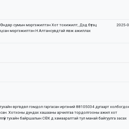
-Өндөр сумын мэргэжилтэн Хот тохижилт, Дэд бүтэц
2025-0
уцсан мэргэжилтэн Н.Алтансувдтай явж ажиллах
тухайн өргөдөл гомдол гаргасан иргэний 88105034 дугаарт холбогдо
сан. Хотхоны дундах хашааны арчилгаа тордолгооны ажил хот
лгүй тухайн байршалын СӨХ д хамааралтай тул манай байгуулга засах