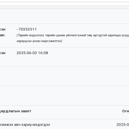
сэн
-.70353511
ан:
(Төрийн мэдээлэл, төрийн цахим үйлчилгээний төв, иргэдтэй харилцах асуу
хариуцсан ахлах мэргэжилтэн)
сэн
2025-06-03 16:08
:
дирдлагын заалт
Ог
хэмжээ авч хариу мэдэгдэх
2025-0