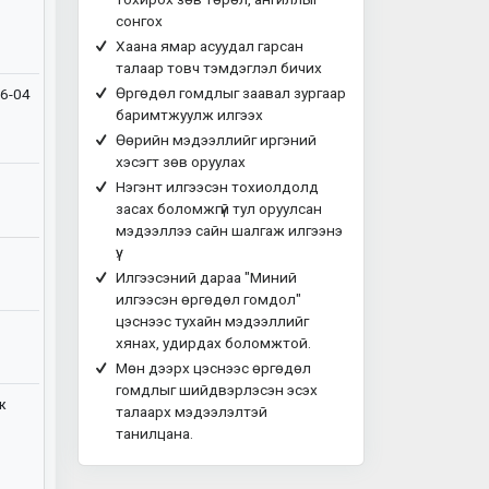
сонгох
Хаана ямар асуудал гарсан
талаар товч тэмдэглэл бичих
Өргөдөл гомдлыг заавал зургаар
6-04
баримтжуулж илгээх
Өөрийн мэдээллийг иргэний
хэсэгт зөв оруулах
Нэгэнт илгээсэн тохиолдолд
засах боломжгүй тул оруулсан
мэдээллээ сайн шалгаж илгээнэ
үү.
Илгээсэний дараа "Миний
илгээсэн өргөдөл гомдол"
цэснээс тухайн мэдээллийг
хянах, удирдах боломжтой.
Мөн дээрх цэснээс өргөдөл
гомдлыг шийдвэрлэсэн эсэх
ж
талаарх мэдээлэлтэй
танилцана.