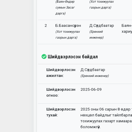
(Баян-Өндөр
(Хот тохижуулах
сумын Засаг
газрын дарга)
дарга)
2
Б.Баасансүрэн
Д.Сүлдбаатар
Баян
хари
(Хот тохижуулах
(Ерөнхий
газрын дарга)
инженер)
Шийдвэрлэсэн байдал
Шийдвэрлэсэн
Д.Сүлдбаатар
ажилтан:
(Ерөнхий инженер)
Шийдвэрлэсэн
2025-06-09
огноо:
Шийдвэрлэсэн
2025 оны 06 сарын 8 өдөр 
тухай:
нөхцөл байдлыг тайлбарла
тохижуулах газарт хамаара
боломжгүй.