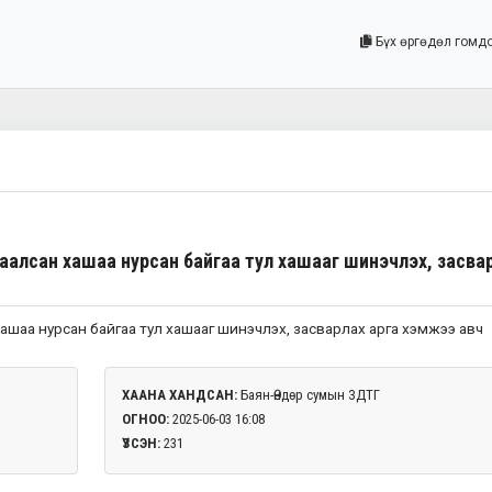
Бүх өргөдөл гомд
аалсан хашаа нурсан байгаа тул хашааг шинэчлэх, засва
шаа нурсан байгаа тул хашааг шинэчлэх, засварлах арга хэмжээ авч
ХААНА ХАНДСАН:
Баян-Өндөр сумын ЗДТГ
ОГНОО:
2025-06-03 16:08
ҮЗСЭН:
231