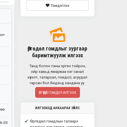
Тэмдэглэх
дал
Өргөдөл гомдлыг зургаар
баримтжуулж илгээх
Танд болон таны эргэн тойрон,
ойр хавьд ямарваа нэг санал
хүсэлт, талархал, гомдол, асуудал
гарсан бол бидэнд хандана уу.
ӨРГӨДӨЛ ГОМДОЛ ИЛГЭЭХ
ИЛГЭЭХЭД АНХААРАХ ЗҮЙЛС
ноо
Өргөдөл гомдлын талаарх
6-03
тохирох зөв төрөл, ангиллыг