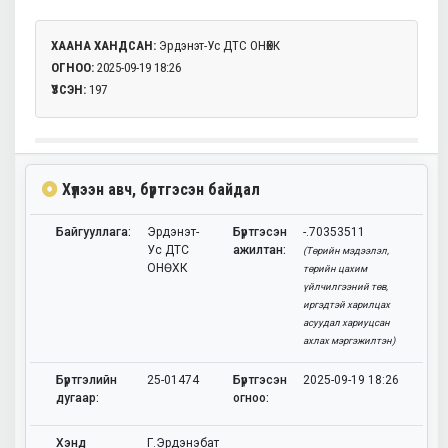
ХААНА ХАНДСАН:
Эрдэнэт-Ус ДТС ОНӨХК
ОГНОО:
2025-09-19 18:26
ҮЗСЭН:
197
Хүлээн авч, бүртгэсэн байдал
Байгууллага:
Эрдэнэт-
Бүртгэсэн
-.70353511
Ус ДТС
ажилтан:
(Төрийн мэдээлэл,
ОНӨХК
төрийн цахим
үйлчилгээний төв,
иргэдтэй харилцах
асуудал хариуцсан
ахлах мэргэжилтэн)
Бүртгэлийн
25-01474
Бүртгэсэн
2025-09-19 18:26
дугаар:
огноо:
Хэнд
Г.Эрдэнэбат