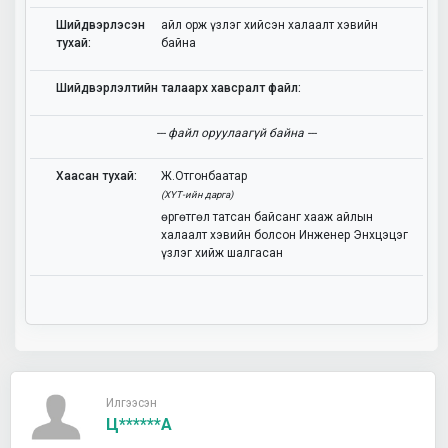
Шийдвэрлэсэн
айл орж үзлэг хийсэн халаалт хэвийн
тухай:
байна
Шийдвэрлэлтийн талаарх хавсралт файл:
--- файл оруулаагүй байна ---
Хаасан тухай:
Ж.Отгонбаатар
(ХҮТ-ийн дарга)
өргөтгөл татсан байсанг хааж айлын
халаалт хэвийн болсон Инженер Энхцэцэг
үзлэг хийж шалгасан
Илгээсэн
Ц******а