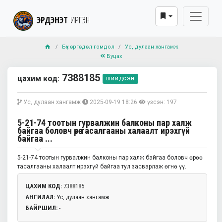
ЭРДЭНЭТ
ИРГЭН
Бүх өргөдөл гомдол
Ус, дулаан хангамж
Буцах
7388185
цахим код:
шийдсэн
Ус, дулаан хангамж
2025-09-19 18:26
үзсэн: 197
5-21-74 тоотын гурвалжин балконы пар халж
байгаа боловч өрөө тасалгааны халаалт ирэхгүй
байгаа ...
5-21-74 тоотын гурвалжин балконы пар халж байгаа боловч өрөө
тасалгааны халаалт ирэхгүй байгаа тул засварлаж өгнө үү.
ЦАХИМ КОД:
7388185
АНГИЛАЛ:
Ус, дулаан хангамж
БАЙРШИЛ:
-