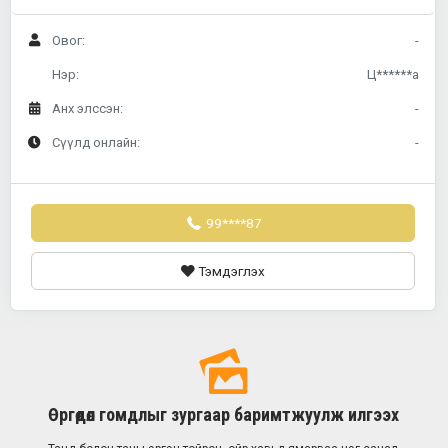
Овог:
-
Нэр:
Ц******а
Анх элссэн:
-
Сүүлд онлайн:
-
99****87
Тэмдэглэх
Өргөдөл гомдлыг зургаар баримтжуулж илгээх