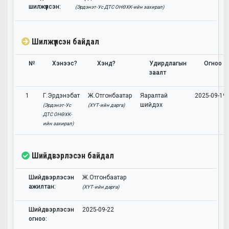
шилжүүлсэн:
(Эрдэнэт-Ус ДТС ОНӨХК-ийн захирал)
Шилжүүлсэн байдал
№
Хэнээс?
Хэнд?
Удирдлагын
Огноо
заалт
1
Г.Эрдэнэбат
Ж.Отгонбаатар
Яаралтай
2025-09-19
шийдэх
(Эрдэнэт-Ус
(ХҮТ-ийн дарга)
ДТС ОНӨХК-
ийн захирал)
Шийдвэрлэсэн байдал
Шийдвэрлэсэн
Ж.Отгонбаатар
ажилтан:
(ХҮТ-ийн дарга)
Шийдвэрлэсэн
2025-09-22
огноо: