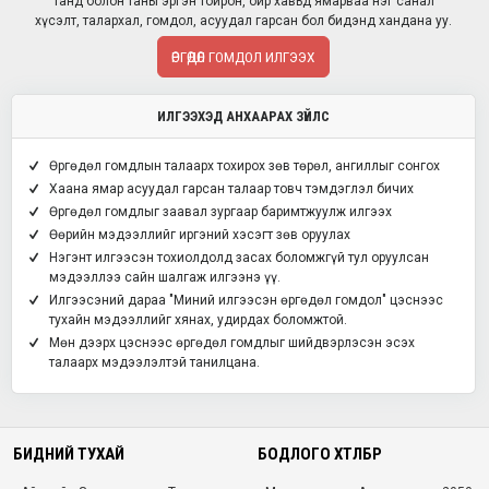
Танд болон таны эргэн тойрон, ойр хавьд ямарваа нэг санал
хүсэлт, талархал, гомдол, асуудал гарсан бол бидэнд хандана уу.
ӨРГӨДӨЛ ГОМДОЛ ИЛГЭЭХ
ИЛГЭЭХЭД АНХААРАХ ЗҮЙЛС
Өргөдөл гомдлын талаарх тохирох зөв төрөл, ангиллыг сонгох
Хаана ямар асуудал гарсан талаар товч тэмдэглэл бичих
Өргөдөл гомдлыг заавал зургаар баримтжуулж илгээх
Өөрийн мэдээллийг иргэний хэсэгт зөв оруулах
Нэгэнт илгээсэн тохиолдолд засах боломжгүй тул оруулсан
мэдээллээ сайн шалгаж илгээнэ үү.
Илгээсэний дараа "Миний илгээсэн өргөдөл гомдол" цэснээс
тухайн мэдээллийг хянах, удирдах боломжтой.
Мөн дээрх цэснээс өргөдөл гомдлыг шийдвэрлэсэн эсэх
талаарх мэдээлэлтэй танилцана.
БИДНИЙ ТУХАЙ
БОДЛОГО ХӨТӨЛБӨР