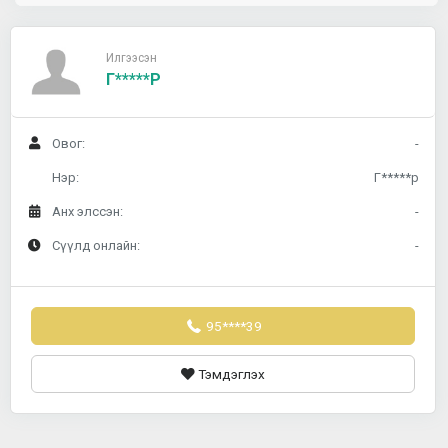
Илгээсэн
Г*****р
Овог:
-
Нэр:
Г*****р
Анх элссэн:
-
Сүүлд онлайн:
-
95****39
Тэмдэглэх