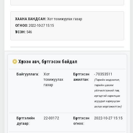
ХААНА ХАНДСАН:
Хот тохижуулах газар
ОГНОО:
2022-10-27 15:15
ҮЗСЭН:
546
Хүлээн авч, бүртгэсэн байдал
Байгууллага:
Хот
Бүртгэсэн
-.70353511
тохижуулах
ажилтан:
(Төрийн мэдээлэл,
газар
төрийн цахим
үйлчилгээний төв,
иргэдтэй харилцах
асуудал хариуцсан
ахлах мэргэжилтэн)
Бүртгэлийн
22-00172
Бүртгэсэн
2022-10-27 15:15
дугаар:
огноо: