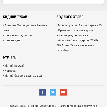
БИДНИЙ ТУХАЙ
БОДЛОГО ХӨТӨЛБӨР
• Аймгийн Засаг даргын Тамгын
• Монгол улсын Алсын хараа 2050
газар
• Орхон аймгийг хөгжүүлэх 5
• Лавлагаа мэдээлэл
жилийн үндсэн чиглэл
• Шилэн данс
• Аймгийн Засаг даргын 2020-
2024 оны Үйл ажиллагааны
хөтөлбөр
БҮРТГЭЛ
• Миний профайл
• Нэвтрэх
• Миний бүх өргөдөл гомдол
©2022. Орхон аймгийн Засаг даргын Тамгын газар. Бүх эрх хуулиар