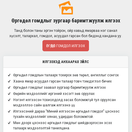
Өргөдөл гомдлыг зургаар баримтжуулж илгээх
Танд болон таны эргэн тойрон, ойр хавьд ямарваа нэг санал
хүсэлт, талархал, гомдол, асуудал гарсан бол бидэнд хандана уу.
ӨРГӨДӨЛ ГОМДОЛ ИЛГЭЭХ
ИЛГЭЭХЭД АНХААРАХ ЗҮЙЛС
Өргөдөл гомдлын талаарх тохирох зөв төрөл, ангиллыг сонгох
Хаана ямар асуудал гарсан талаар товч тэмдэглэл бичих
Өргөдөл гомдлыг заавал зургаар баримтжуулж илгээх
Өөрийн мэдээллийг иргэний хэсэгт зөв оруулах
Нэгэнт илгээсэн тохиолдолд засах боломжгүй тул оруулсан
мэдээллээ сайн шалгаж илгээнэ үү.
Илгээсэний дараа "Миний илгээсэн өргөдөл гомдол" цэснээс
тухайн мэдээллийг хянах, удирдах боломжтой.
Мөн дээрх цэснээс өргөдөл гомдлыг шийдвэрлэсэн эсэх
талаарх мэдээлэлтэй танилцана.