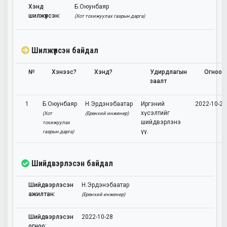
Хэнд
Б.Оюунбаяр
шилжүүлсэн:
(Хот тохижуулах газрын дарга)
Шилжүүлсэн байдал
№
Хэнээс?
Хэнд?
Удирдлагын
Огноо
заалт
1
Б.Оюунбаяр
Н.Эрдэнэбаатар
Иргэний
2022-10-27
хүсэлтийг
(Хот
(Ерөнхий инженер)
шийдвэрлэнэ
тохижуулах
үү.
газрын дарга)
Шийдвэрлэсэн байдал
Шийдвэрлэсэн
Н.Эрдэнэбаатар
ажилтан:
(Ерөнхий инженер)
Шийдвэрлэсэн
2022-10-28
огноо: