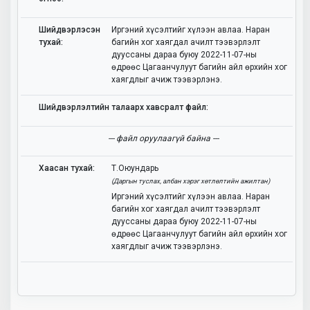
Шийдвэрлэсэн
Иргэний хүсэлтийг хүлээн авлаа. Наран
тухай:
багийн хог хаягдал ачилт тээвэрлэлт
дууссаны дараа буюу 2022-11-07-ны
өдрөөс Цагаанчулуут багийн айл өрхийн хог
хаягдлыг ачиж тээвэрлэнэ.
Шийдвэрлэлтийн талаарх хавсралт файл:
--- файл оруулаагүй байна ---
Хаасан тухай:
Т.Оюундарь
(Даргын туслах, албан хэрэг хөтлөлтийн ажилтан)
Иргэний хүсэлтийг хүлээн авлаа. Наран
багийн хог хаягдал ачилт тээвэрлэлт
дууссаны дараа буюу 2022-11-07-ны
өдрөөс Цагаанчулуут багийн айл өрхийн хог
хаягдлыг ачиж тээвэрлэнэ.