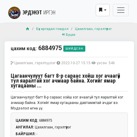
ЭРДЭНЭТ
ИРГЭН
Бүх өргөдөл гомдол
Цахилгаан, гэрэлтүүлэг
Буцах
6884975
цахим код:
шийдсэн
Цахилгаан, гэрэлтүүлэг
2022-10-27 15:15
үзсэн: 546
Цагаанчулуут багт 8-р сараас хойш хог ачаагүй
тул яаралтай хог ачмаар байна. Хогийг ямар
хугацааны ...
Цагаанчулуут багт 8-р сараас хойш хог ачаагүй тул яаралтай хог
ачмаар байна. Хогийг ямар хугацааны давтамжтай ачдаг вэ.
Мэдээлэл өгнө үү.
ЦАХИМ КОД:
6884975
АНГИЛАЛ:
Цахилгаан, гэрэлтүүлэг
БАЙРШИЛ:
-