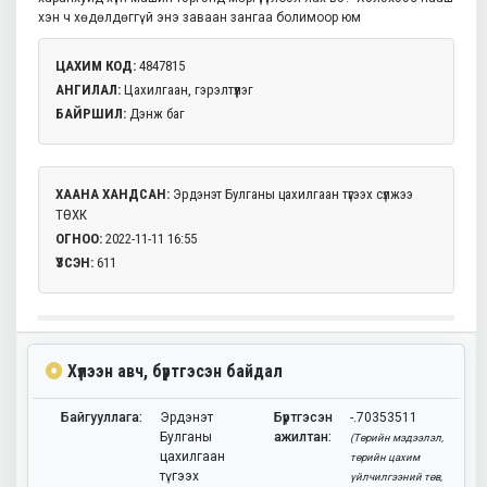
хэн ч хөдөлдөггүй энэ заваан зангаа болимоор юм
ЦАХИМ КОД:
4847815
АНГИЛАЛ:
Цахилгаан, гэрэлтүүлэг
БАЙРШИЛ:
Дэнж баг
ХААНА ХАНДСАН:
Эрдэнэт Булганы цахилгаан түгээх сүлжээ
ТӨХК
ОГНОО:
2022-11-11 16:55
ҮЗСЭН:
611
Хүлээн авч, бүртгэсэн байдал
Байгууллага:
Эрдэнэт
Бүртгэсэн
-.70353511
Булганы
ажилтан:
(Төрийн мэдээлэл,
цахилгаан
төрийн цахим
түгээх
үйлчилгээний төв,