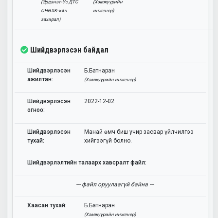
(Эрдэнэт-Ус ДТС
(Хэмжүүрийн
ОНӨХК-ийн
инженер)
захирал)
Шийдвэрлэсэн байдал
Шийдвэрлэсэн
Б.Батнаран
ажилтан:
(Хэмжүүрийн инженер)
Шийдвэрлэсэн
2022-12-02
огноо:
Шийдвэрлэсэн
Манай өмч биш учир засвар үйлчилгээ
тухай:
хийгээгүй болно.
Шийдвэрлэлтийн талаарх хавсралт файл:
--- файл оруулаагүй байна ---
Хаасан тухай:
Б.Батнаран
(Хэмжүүрийн инженер)