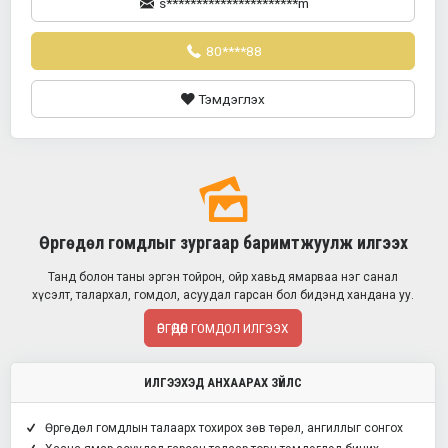
s**********************m
80****88
Тэмдэглэх
Өргөдөл гомдлыг зургаар баримтжуулж илгээх
Танд болон таны эргэн тойрон, ойр хавьд ямарваа нэг санал
хүсэлт, талархал, гомдол, асуудал гарсан бол бидэнд хандана уу.
ӨРГӨДӨЛ ГОМДОЛ ИЛГЭЭХ
ИЛГЭЭХЭД АНХААРАХ ЗҮЙЛС
Өргөдөл гомдлын талаарх тохирох зөв төрөл, ангиллыг сонгох