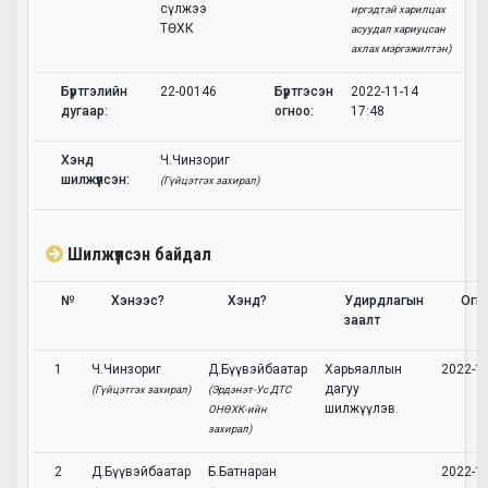
сүлжээ
иргэдтэй харилцах
ТӨХК
асуудал хариуцсан
ахлах мэргэжилтэн)
Бүртгэлийн
22-00146
Бүртгэсэн
2022-11-14
дугаар:
огноо:
17:48
Хэнд
Ч.Чинзориг
шилжүүлсэн:
(Гүйцэтгэх захирал)
Шилжүүлсэн байдал
№
Хэнээс?
Хэнд?
Удирдлагын
Огн
заалт
1
Ч.Чинзориг
Д.Бүүвэйбаатар
Харьяаллын
2022-1
дагуу
(Гүйцэтгэх захирал)
(Эрдэнэт-Ус ДТС
шилжүүлэв.
ОНӨХК-ийн
захирал)
2
Д.Бүүвэйбаатар
Б.Батнаран
2022-1