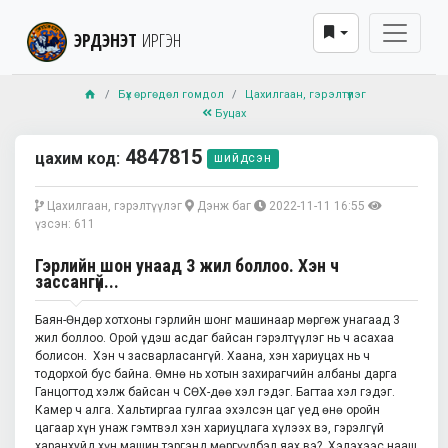
ЭРДЭНЭТ
ИРГЭН
Бүх өргөдөл гомдол
Цахилгаан, гэрэлтүүлэг
Буцах
4847815
цахим код:
шийдсэн
Цахилгаан, гэрэлтүүлэг
Дэнж баг
2022-11-11 16:55
үзсэн: 611
Гэрлийн шон унаад 3 жил боллоо. Хэн ч
зассангүй...
Баян-Өндөр хотхоны гэрлийн шонг машинаар мөргөж унагаад 3
жил боллоо. Орой үдэш асдаг байсан гэрэлтүүлэг нь ч асахаа
болисон. Хэн ч засварласангүй. Хаана, хэн хариуцах нь ч
тодорхой бус байна. Өмнө нь хотын захирагчийн албаны дарга
Ганцогтод хэлж байсан ч СӨХ-дөө хэл гэдэг. Багтаа хэл гэдэг.
Камер ч алга. Хальтиргаа гулгаа эхэлсэн цаг үед өнө оройн
цагаар хүн унаж гэмтвэл хэн хариуцлага хүлээх вэ, гэрэлгүй
харанхуйд хүн машин тэргэнд мөргүүлбэл яах вэ? Хэлэхээс нааш