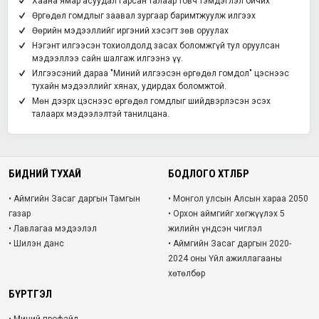
Хаана ямар асуудал гарсан талаар товч тэмдэглэл бичих
Өргөдөл гомдлыг заавал зургаар баримтжуулж илгээх
Өөрийн мэдээллийг иргэний хэсэгт зөв оруулах
Нэгэнт илгээсэн тохиолдолд засах боломжгүй тул оруулсан
мэдээллээ сайн шалгаж илгээнэ үү.
Илгээсэний дараа "Миний илгээсэн өргөдөл гомдол" цэснээс
тухайн мэдээллийг хянах, удирдах боломжтой.
Мөн дээрх цэснээс өргөдөл гомдлыг шийдвэрлэсэн эсэх
талаарх мэдээлэлтэй танилцана.
БИДНИЙ ТУХАЙ
БОДЛОГО ХӨТӨЛБӨР
• Аймгийн Засаг даргын Тамгын
• Монгол улсын Алсын хараа 2050
газар
• Орхон аймгийг хөгжүүлэх 5
• Лавлагаа мэдээлэл
жилийн үндсэн чиглэл
• Шилэн данс
• Аймгийн Засаг даргын 2020-
2024 оны Үйл ажиллагааны
хөтөлбөр
БҮРТГЭЛ
• Миний профайл