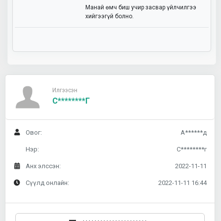
Манай өмч биш учир засвар үйлчилгээ
хийгээгүй болно.
Илгээсэн
С********г
Овог:
А******д
Нэр:
С********г
Анх элссэн:
2022-11-11
Сүүлд онлайн:
2022-11-11 16:44