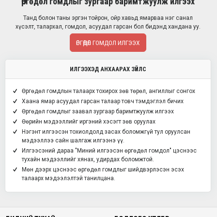
Өргөдөл гомдлыг зургаар баримтжуулж илгээх
Танд болон таны эргэн тойрон, ойр хавьд ямарваа нэг санал
хүсэлт, талархал, гомдол, асуудал гарсан бол бидэнд хандана уу.
ӨРГӨДӨЛ ГОМДОЛ ИЛГЭЭХ
ИЛГЭЭХЭД АНХААРАХ ЗҮЙЛС
Өргөдөл гомдлын талаарх тохирох зөв төрөл, ангиллыг сонгох
Хаана ямар асуудал гарсан талаар товч тэмдэглэл бичих
Өргөдөл гомдлыг заавал зургаар баримтжуулж илгээх
Өөрийн мэдээллийг иргэний хэсэгт зөв оруулах
Нэгэнт илгээсэн тохиолдолд засах боломжгүй тул оруулсан
мэдээллээ сайн шалгаж илгээнэ үү.
Илгээсэний дараа "Миний илгээсэн өргөдөл гомдол" цэснээс
тухайн мэдээллийг хянах, удирдах боломжтой.
Мөн дээрх цэснээс өргөдөл гомдлыг шийдвэрлэсэн эсэх
талаарх мэдээлэлтэй танилцана.