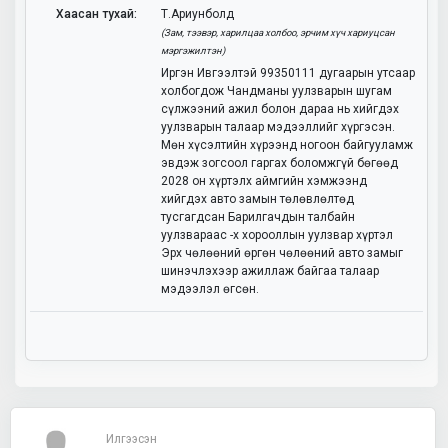
Хаасан тухай:
Т.Ариунболд
(Зам, тээвэр, харилцаа холбоо, эрчим хүч хариуцсан
мэргэжилтэн)
Иргэн Ивгээлтэй 99350111 дугаарын утсаар
холбогдож Чандманы уулзварын шугам
сүлжээний ажил болон дараа нь хийгдэх
уулзварын талаар мэдээллийг хүргэсэн.
Мөн хүсэлтийн хүрээнд ногоон байгууламж
эвдэж зогсоол гаргах боломжгүй бөгөөд
2028 он хүртэлх аймгийн хэмжээнд
хийгдэх авто замын төлөвлөлтөд
тусгагдсан Барилгачдын талбайн
уулзвараас -х хорооллын уулзвар хүртэл
Эрх чөлөөний өргөн чөлөөний авто замыг
шинэчлэхээр ажиллаж байгаа талаар
мэдээлэл өгсөн.
Илгээсэн