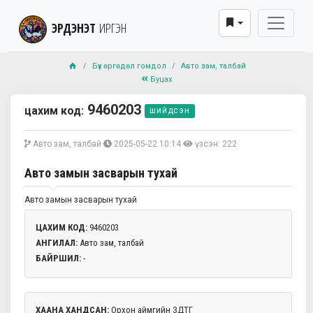
ЭРДЭНЭТ
ИРГЭН
Бүх өргөдөл гомдол
Авто зам, талбай
Буцах
9460203
цахим код:
шийдсэн
Авто зам, талбай
2025-05-22 10:14
үзсэн: 222
Авто замын засварын тухай
Авто замын засварын тухай
ЦАХИМ КОД:
9460203
АНГИЛАЛ:
Авто зам, талбай
БАЙРШИЛ:
-
ХААНА ХАНДСАН:
Орхон аймгийн ЗДТГ