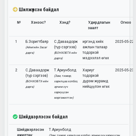
Шилжүүлсэн байдал
№
Хэнээс?
Хэнд?
Удирдлагын
Огноо
заалт
1
Б.Зоригтбаяр
С.Даваадорж
иргэнд хийх
2025-05-22
(түр сэргээв)
ажлын талаар
(Аймгийн Засаг
тодорхой
дарга)
(БОНХОБТХ-ийн
мэдээлэл өгөх
дарга)
2
С.Даваадорж
Т.Ариунболд
Хариуг
2025-05-23
(түр сэргээв)
тодорхой
(Зам, тээвэр,
дүрэм журамд
(БОНХОБТХ-ийн
харилцаа холбоо,
нийцүүлэн өгөх
дарга)
эрчим хүч
хариуцсан
мэргэжилтэн)
Шийдвэрлэсэн байдал
Шийдвэрлэсэн
Т.Ариунболд
ажилтан:
(Зам, тээвэр, харилцаа холбоо, эрчим хүч хариуцсан