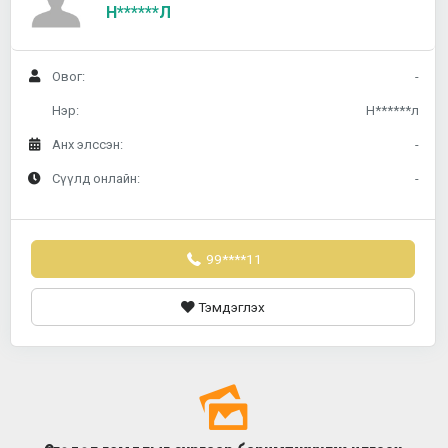
Н******л
Овог:
-
Нэр:
Н******л
Анх элссэн:
-
Сүүлд онлайн:
-
99****11
Тэмдэглэх