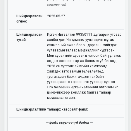
мэргэжилтэн)
Шийдвэрлэсэн
2025-05-27
огноо:
Шийдвэрлэсэн
Иргэн Ивгээлтэй 99350111 дугаарын утсаар
тухай:
холбогдож Чандманы уулзварын шугам
сүлжээний ажил болон дараа нь хийгдэх
уулзварын талаар мэдээллийг хүргэсэн.
Мөн хүсэлтийн хүрээнд ногоон байгууламж
эвдэж зогсоол гаргах боломжгүй бөгөөд
2028 он хүртэлх аймгийн хэмжээнд
хийгдэх авто замын төлөвлөлтөд
тусгагдсан Барилгачдын талбайн
уулзвараас -х хорооллын уулзвар хүртэл
Эрх чөлөөний өргөн чөлөөний авто замыг
шинэчлэхээр ажиллаж байгаа талаар
мэдээлэл өгсөн.
Шийдвэрлэлтийн талаарх хавсралт файл:
--- файл оруулаагүй байна ---