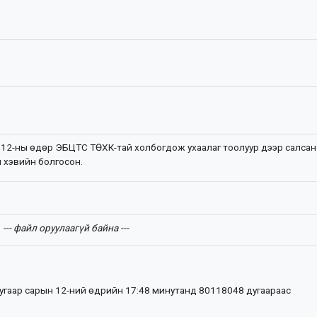
 12-ны өдөр ЭБЦТС ТӨХК-тай холбогдож ухаалаг тоолуур дээр салсан
ч хэвийн болгосон.
--- файл оруулаагүй байна ---
дугаар сарын 12-ний өдрийн 17:48 минутанд 80118048 дугаараас