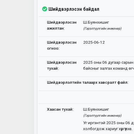
Шийдвэрлэсэн байдал
Шийдвэрлэсэн
Ш.Буянхишиг
ажилтан:
(Гэрэлтүүлгийн инженер)
Шийдвэрлэсэн
2025-06-12
огноо:
Шийдвэрлэсэн
2025 оны 06 дугаар сарын
тухай:
байсныг залгах команд өг
Шийдвэрлэлтийн талаарх хавсралт файл:
Хаасан тухай:
Ш.Буянхишиг
(Гэрэлтүүлгийн инженер)
Уг иргэнтэй 2025 оны 06 
холбогдож хариуг хүргүүлэв.