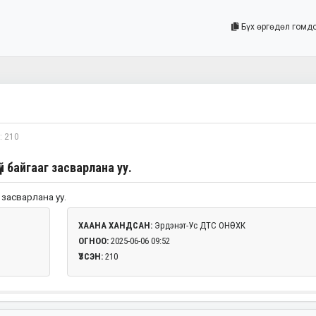
Бүх өргөдөл гомд
: 210
үй байгааг засварлана уу.
 засварлана уу.
ХААНА ХАНДСАН:
Эрдэнэт-Ус ДТС ОНӨХК
ОГНОО:
2025-06-06 09:52
ҮЗСЭН:
210