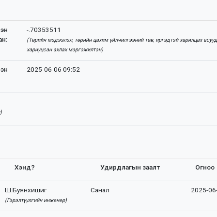
сэн
-.70353511
ан:
(Төрийн мэдээлэл, төрийн цахим үйлчилгээний төв, иргэдтэй харилцах асуу
хариуцсан ахлах мэргэжилтэн)
сэн
2025-06-06 09:52
)
Хэнд?
Удирдлагын заалт
Огноо
Ш.Буянхишиг
Санал
2025-06
(Гэрэлтүүлгийн инженер)