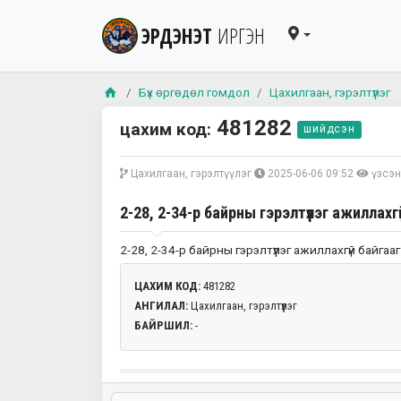
ЭРДЭНЭТ
ИРГЭН
Бүх өргөдөл гомдол
Цахилгаан, гэрэлтүүлэг
481282
цахим код:
шийдсэн
Цахилгаан, гэрэлтүүлэг
2025-06-06 09:52
үзсэн
2-28, 2-34-р байрны гэрэлтүүлэг ажиллахг
2-28, 2-34-р байрны гэрэлтүүлэг ажиллахгүй байгааг
ЦАХИМ КОД:
481282
АНГИЛАЛ:
Цахилгаан, гэрэлтүүлэг
БАЙРШИЛ:
-