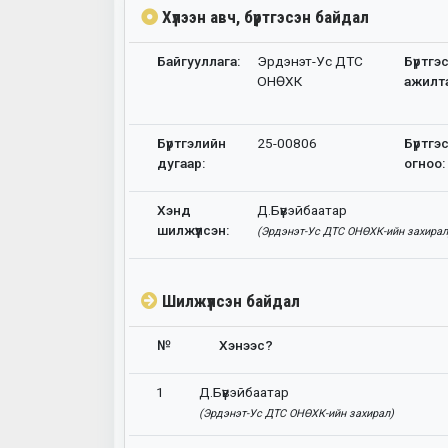
Хүлээн авч, бүртгэсэн байдал
Байгууллага:
Эрдэнэт-Ус ДТС
Бүртгэ
ОНӨХК
ажилт
Бүртгэлийн
25-00806
Бүртгэ
дугаар:
огноо:
Хэнд
Д.Бүүвэйбаатар
шилжүүлсэн:
(Эрдэнэт-Ус ДТС ОНӨХК-ийн захирал
Шилжүүлсэн байдал
№
Хэнээс?
1
Д.Бүүвэйбаатар
(Эрдэнэт-Ус ДТС ОНӨХК-ийн захирал)