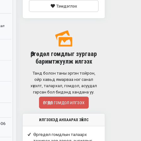
Тэмдэглэх
дал
Өргөдөл гомдлыг зургаар
баримтжуулж илгээх
Танд болон таны эргэн тойрон,
ойр хавьд ямарваа нэг санал
хүсэлт, талархал, гомдол, асуудал
гарсан бол бидэнд хандана уу.
ӨРГӨДӨЛ ГОМДОЛ ИЛГЭЭХ
ИЛГЭЭХЭД АНХААРАХ ЗҮЙЛС
-06
Өргөдөл гомдлын талаарх
тохирох зөв төрөл, ангиллыг