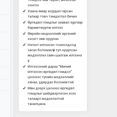
сонгох
Хаана ямар асуудал гарсан
талаар товч тэмдэглэл бичих
Өргөдөл гомдлыг заавал зургаар
баримтжуулж илгээх
Өөрийн мэдээллийг иргэний
хэсэгт зөв оруулах
Нэгэнт илгээсэн тохиолдолд
засах боломжгүй тул оруулсан
мэдээллээ сайн шалгаж илгээнэ
үү.
Илгээсэний дараа "Миний
илгээсэн өргөдөл гомдол"
цэснээс тухайн мэдээллийг
хянах, удирдах боломжтой.
Мөн дээрх цэснээс өргөдөл
гомдлыг шийдвэрлэсэн эсэх
талаарх мэдээлэлтэй
танилцана.