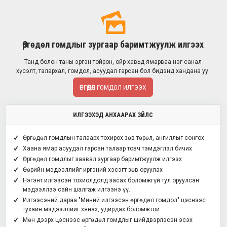
Өргөдөл гомдлыг зургаар баримтжуулж илгээх
Танд болон таны эргэн тойрон, ойр хавьд ямарваа нэг санал
хүсэлт, талархал, гомдол, асуудал гарсан бол бидэнд хандана уу.
ӨРГӨДӨЛ ГОМДОЛ ИЛГЭЭХ
ИЛГЭЭХЭД АНХААРАХ ЗҮЙЛС
Өргөдөл гомдлын талаарх тохирох зөв төрөл, ангиллыг сонгох
Хаана ямар асуудал гарсан талаар товч тэмдэглэл бичих
Өргөдөл гомдлыг заавал зургаар баримтжуулж илгээх
Өөрийн мэдээллийг иргэний хэсэгт зөв оруулах
Нэгэнт илгээсэн тохиолдолд засах боломжгүй тул оруулсан
мэдээллээ сайн шалгаж илгээнэ үү.
Илгээсэний дараа "Миний илгээсэн өргөдөл гомдол" цэснээс
тухайн мэдээллийг хянах, удирдах боломжтой.
Мөн дээрх цэснээс өргөдөл гомдлыг шийдвэрлэсэн эсэх