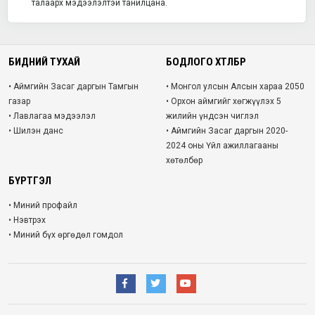
талаарх мэдээлэлтэй танилцана.
БИДНИЙ ТУХАЙ
БОДЛОГО ХӨТӨЛБӨР
• Аймгийн Засаг даргын Тамгын
• Монгол улсын Алсын хараа 2050
газар
• Орхон аймгийг хөгжүүлэх 5
• Лавлагаа мэдээлэл
жилийн үндсэн чиглэл
• Шилэн данс
• Аймгийн Засаг даргын 2020-
2024 оны Үйл ажиллагааны
хөтөлбөр
БҮРТГЭЛ
• Миний профайл
• Нэвтрэх
• Миний бүх өргөдөл гомдол