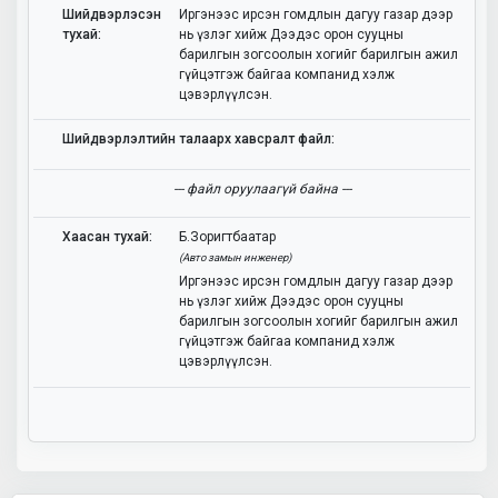
Шийдвэрлэсэн
Иргэнээс ирсэн гомдлын дагуу газар дээр
тухай:
нь үзлэг хийж Дээдэс орон сууцны
барилгын зогсоолын хогийг барилгын ажил
гүйцэтгэж байгаа компанид хэлж
цэвэрлүүлсэн.
Шийдвэрлэлтийн талаарх хавсралт файл:
--- файл оруулаагүй байна ---
Хаасан тухай:
Б.Зоригтбаатар
(Авто замын инженер)
Иргэнээс ирсэн гомдлын дагуу газар дээр
нь үзлэг хийж Дээдэс орон сууцны
барилгын зогсоолын хогийг барилгын ажил
гүйцэтгэж байгаа компанид хэлж
цэвэрлүүлсэн.