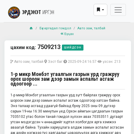
ЭРДЭНЭТ
ИРГЭН
Бүх өргөдөл гомдол
Авто зам, талбай
Буцах
7509213
цахим код:
шийдсэн
Авто зам, талбай
Зэст баг
2025-09-24 16:57
үзсэн: 213
1-р микр Монбэт угаалгын газрын урд гражруу
орох шороон зам дээр замын аспальт асгаж
одоогоор ...
1-р микр Монбэт угаалгын газрын урд зүгт байрлах гражруу орох
шороон зам дээр замын аспальт асгаж одоогоор хатсан байна.
Энэ талаар асгаад удаагүй байхад буюу 2025 оны 09 дүгээр
сарын 19-ны 16:30 минутын үед Орхон аймгын цагдаагын газрын
7035102 утас болон танай гомдол хүлээн авах 70353511 дугаарт
утсан мэдэгдсэн ч өнөөдрийг хүртэл холбогдох арга хэмжээ
аваагүй байна. Тухайн хариуцлага алдаж замын аспальт асгасан
аж ахуйн нэгжээр тус хаягдалыг цэвэрлүүлэх арга хэмжээг авч