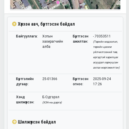
Хүлээн авч, бүртгэсэн байдал
Байгууллага:
Хотын
Бүртгэсэн
-.70353511
захирагчийн
ажилтан:
(Төрийн мэдээлэл,
алба
төрийн цахим
үйлчилгээний төв,
иргэдтэй харилцах
асуудал хариуцсан
ахлах мэргэжилтэн)
Бүртгэлийн
25-01366
Бүртгэсэн
2025-09-24
дугаар:
огноо:
17:26
Хэнд
Б.Одгэрэл
шилжүүлсэн:
(ХЗА-ны дарга)
Шилжүүлсэн байдал