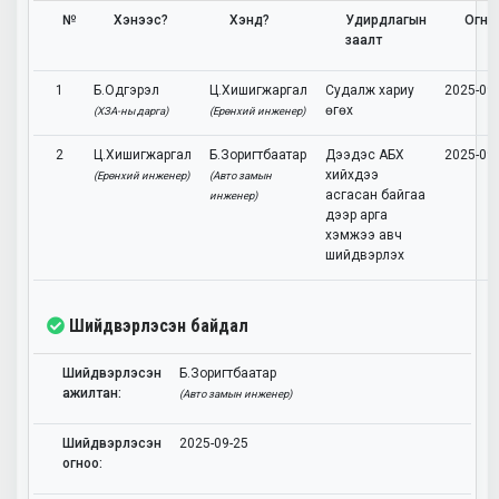
№
Хэнээс?
Хэнд?
Удирдлагын
Огно
заалт
1
Б.Одгэрэл
Ц.Хишигжаргал
Судалж хариу
2025-09
өгөх
(ХЗА-ны дарга)
(Ерөнхий инженер)
2
Ц.Хишигжаргал
Б.Зоригтбаатар
Дээдэс АБХ
2025-09
хийхдээ
(Ерөнхий инженер)
(Авто замын
асгасан байгаа
инженер)
дээр арга
хэмжээ авч
шийдвэрлэх
Шийдвэрлэсэн байдал
Шийдвэрлэсэн
Б.Зоригтбаатар
ажилтан:
(Авто замын инженер)
Шийдвэрлэсэн
2025-09-25
огноо: