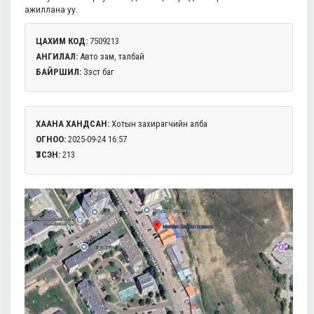
ажиллана уу.
ЦАХИМ КОД:
7509213
АНГИЛАЛ:
Авто зам, талбай
БАЙРШИЛ:
Зэст баг
ХААНА ХАНДСАН:
Хотын захирагчийн алба
ОГНОО:
2025-09-24 16:57
ҮЗСЭН:
213