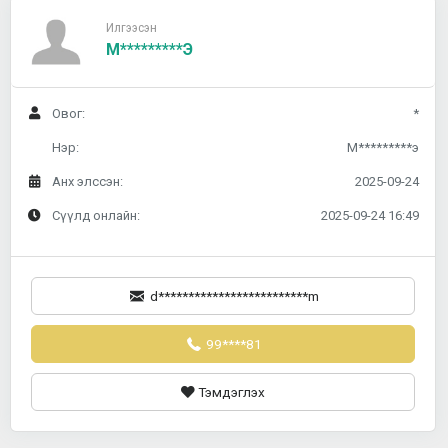
Илгээсэн
М*********э
Овог:
*
Нэр:
М*********э
Анх элссэн:
2025-09-24
Сүүлд онлайн:
2025-09-24 16:49
d*************************m
99****81
Тэмдэглэх