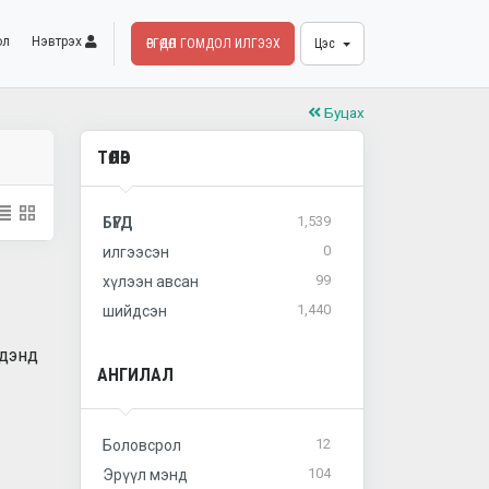
ол
Нэвтрэх
ӨРГӨДӨЛ ГОМДОЛ ИЛГЭЭХ
Цэс
Буцах
ТӨЛӨВ
1,539
БҮГД
0
илгээсэн
99
хүлээн авсан
1,440
шийдсэн
идэнд
АНГИЛАЛ
12
Боловсрол
104
Эрүүл мэнд