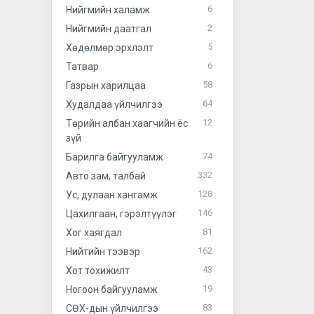
6
Нийгмийн халамж
2
Нийгмийн даатгал
5
Хөдөлмөр эрхлэлт
6
Татвар
58
Газрын харилцаа
64
Худалдаа үйлчилгээ
12
Төрийн албан хаагчийн ёс
зүй
74
Барилга байгууламж
332
Авто зам, талбай
128
Ус, дулаан хангамж
146
Цахилгаан, гэрэлтүүлэг
81
Хог хаягдал
162
Нийтийн тээвэр
43
Хот тохижилт
19
Ногоон байгууламж
83
СӨХ-дын үйлчилгээ