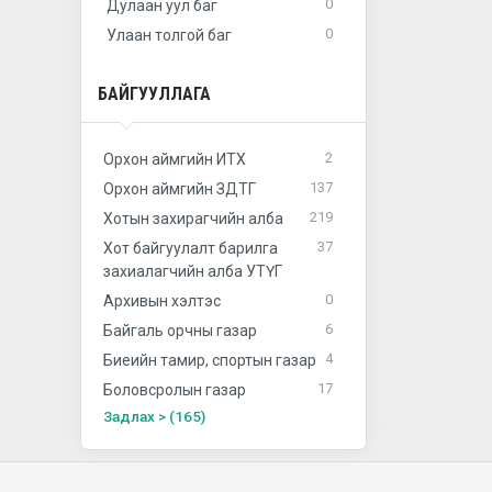
0
Дулаан уул баг
0
Улаан толгой баг
БАЙГУУЛЛАГА
2
Орхон аймгийн ИТХ
137
Орхон аймгийн ЗДТГ
219
Хотын захирагчийн алба
37
Хот байгуулалт барилга
захиалагчийн алба УТҮГ
0
Архивын хэлтэс
6
Байгаль орчны газар
4
Биеийн тамир, спортын газар
17
Боловсролын газар
Задлах > (165)