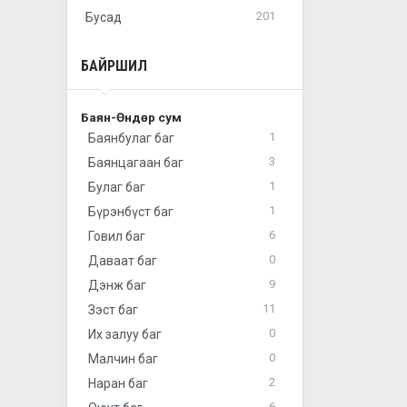
201
Бусад
БАЙРШИЛ
Баян-Өндөр сум
1
Баянбулаг баг
3
Баянцагаан баг
1
Булаг баг
1
Бүрэнбүст баг
6
Говил баг
0
Даваат баг
9
Дэнж баг
11
Зэст баг
0
Их залуу баг
0
Малчин баг
2
Наран баг
6