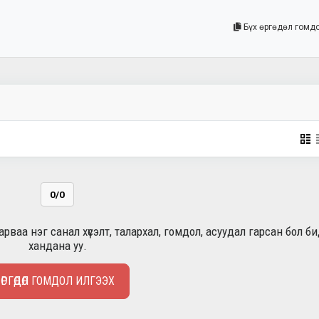
Бүх өргөдөл гомд
0/0
рваа нэг санал хүсэлт, талархал, гомдол, асуудал гарсан бол б
хандана уу.
ӨРГӨДӨЛ ГОМДОЛ ИЛГЭЭХ