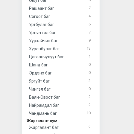
Оюут баг
7
Рашаант баг
4
Согоот баг
6
Уртбулаг баг
7
Уртын гол баг
9
Уурхайчин баг
13
Хүрэнбулаг баг
1
Цагаанчулуут баг
0
Шанд баг
0
Эрдэнэ баг
2
Яргуйт баг
0
Чингэл баг
2
Баян-Овоот баг
2
Найрамдал баг
10
Чандмань баг
Жаргалант сум
2
Жаргалант баг