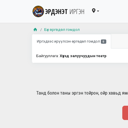
ЭРДЭНЭТ
ИРГЭН
Бүх өргөдөл гомдол
Иргэдээс ирүүлсэн өргөдөл гомдол
0
Байгууллага:
Хүүхэд залуучуудын театр
Танд болон таны эргэн тойрон, ойр хавьд яма