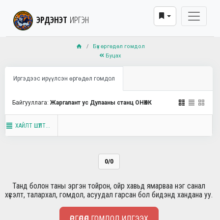
ЭРДЭНЭТ
ИРГЭН
Бүх өргөдөл гомдол
Буцах
Иргэдээс ирүүлсэн өргөдөл гомдол
Байгууллага:
Жаргалант ус Дулааны станц ОНӨХК
ХАЙЛТ ШҮҮЛТ...
0/0
Танд болон таны эргэн тойрон, ойр хавьд ямарваа нэг санал
хүсэлт, талархал, гомдол, асуудал гарсан бол бидэнд хандана уу.
ӨРГӨДӨЛ ГОМДОЛ ИЛГЭЭХ