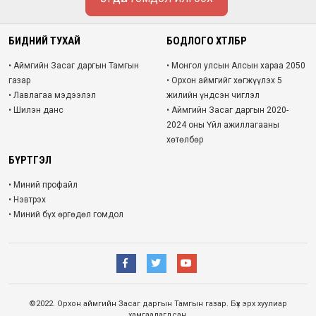
БИДНИЙ ТУХАЙ
БОДЛОГО ХӨТӨЛБӨР
• Аймгийн Засаг даргын Тамгын
• Монгол улсын Алсын хараа 2050
газар
• Орхон аймгийг хөгжүүлэх 5
• Лавлагаа мэдээлэл
жилийн үндсэн чиглэл
• Шилэн данс
• Аймгийн Засаг даргын 2020-
2024 оны Үйл ажиллагааны
хөтөлбөр
БҮРТГЭЛ
• Миний профайл
• Нэвтрэх
• Миний бүх өргөдөл гомдол
©2022. Орхон аймгийн Засаг даргын Тамгын газар. Бүх эрх хуулиар
хамгаалагдсан.