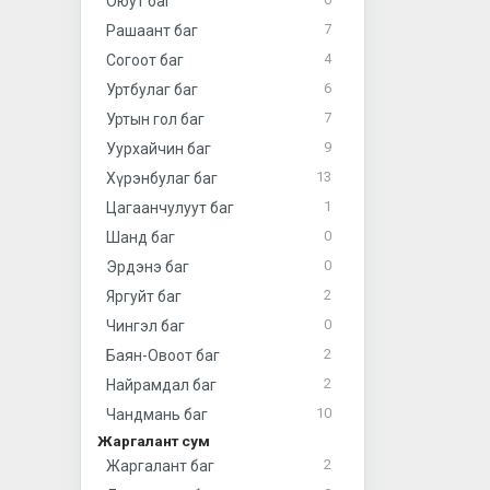
Оюут баг
7
Рашаант баг
4
Согоот баг
6
Уртбулаг баг
7
Уртын гол баг
9
Уурхайчин баг
13
Хүрэнбулаг баг
1
Цагаанчулуут баг
0
Шанд баг
0
Эрдэнэ баг
2
Яргуйт баг
0
Чингэл баг
2
Баян-Овоот баг
2
Найрамдал баг
10
Чандмань баг
Жаргалант сум
2
Жаргалант баг