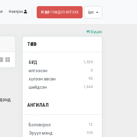
ол
Нэвтрэх
ӨРГӨДӨЛ ГОМДОЛ ИЛГЭЭХ
Цэс
Буцах
ТӨЛӨВ
1,539
БҮГД
0
илгээсэн
95
хүлээн авсан
1,444
шийдсэн
идэнд
АНГИЛАЛ
12
Боловсрол
104
Эрүүл мэнд