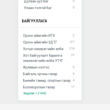
0
Дулаан уул баг
0
Улаан толгой баг
БАЙГУУЛЛАГА
2
Орхон аймгийн ИТХ
137
Орхон аймгийн ЗДТГ
219
Хотын захирагчийн алба
37
Хот байгуулалт барилга
захиалагчийн алба УТҮГ
0
Архивын хэлтэс
6
Байгаль орчны газар
4
Биеийн тамир, спортын газар
17
Боловсролын газар
Задлах > (165)