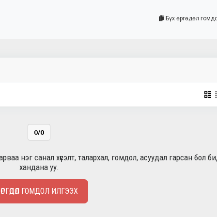
Бүх өргөдөл гомд
0/0
рваа нэг санал хүсэлт, талархал, гомдол, асуудал гарсан бол б
хандана уу.
ӨРГӨДӨЛ ГОМДОЛ ИЛГЭЭХ