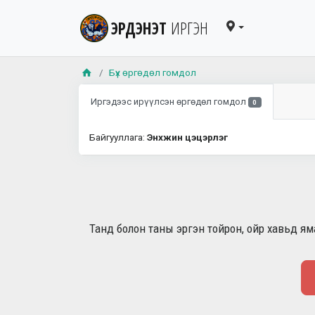
ЭРДЭНЭТ
ИРГЭН
Бүх өргөдөл гомдол
Иргэдээс ирүүлсэн өргөдөл гомдол
0
Байгууллага:
Энхжин цэцэрлэг
Танд болон таны эргэн тойрон, ойр хавьд яма