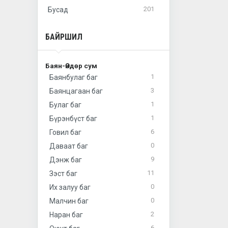
201
Бусад
БАЙРШИЛ
Баян-Өндөр сум
1
Баянбулаг баг
3
Баянцагаан баг
1
Булаг баг
1
Бүрэнбүст баг
6
Говил баг
0
Даваат баг
9
Дэнж баг
11
Зэст баг
0
Их залуу баг
0
Малчин баг
2
Наран баг
6