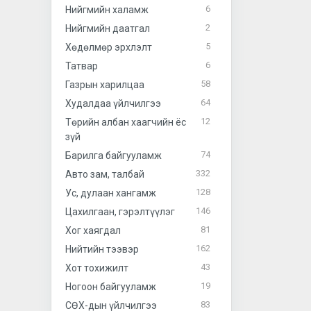
6
Нийгмийн халамж
2
Нийгмийн даатгал
5
Хөдөлмөр эрхлэлт
6
Татвар
58
Газрын харилцаа
64
Худалдаа үйлчилгээ
12
Төрийн албан хаагчийн ёс
зүй
74
Барилга байгууламж
332
Авто зам, талбай
128
Ус, дулаан хангамж
146
Цахилгаан, гэрэлтүүлэг
81
Хог хаягдал
162
Нийтийн тээвэр
43
Хот тохижилт
19
Ногоон байгууламж
83
СӨХ-дын үйлчилгээ