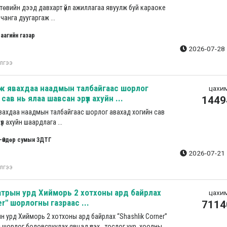
төвийн дээд давхарт үйл ажиллагаа явуулж буй караоке
 чанга дуугаргаж ...
аагийн газар
2026-07-28 
лгээ
лж явахдаа наадмын талбайгаас шорлог
цахим
сав нь ялаа шавсан эрүүл ахуйн ...
1449
вахдаа наадмын талбайгаас шорлог авахад хогийн сав
үл ахуйн шаардлага ...
-Өндөр сумын ЗДТГ
2026-07-21 
лгээ
атрын урд Хийморь 2 хотхоны ард байрлах
цахим
er" шорлогны газраас ...
7114
н урд Хийморь 2 хотхоны ард байрлах “Shashlik Corner”
шорлог боловсруулах явцад үүсэх , тослог уур, хоолны