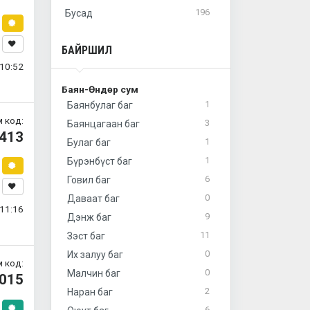
196
Бусад
БАЙРШИЛ
10:52
Баян-Өндөр сум
1
Баянбулаг баг
 код:
3
Баянцагаан баг
413
1
Булаг баг
1
Бүрэнбүст баг
6
Говил баг
0
Даваат баг
11:16
9
Дэнж баг
11
Зэст баг
0
Их залуу баг
 код:
0
Малчин баг
015
2
Наран баг
6