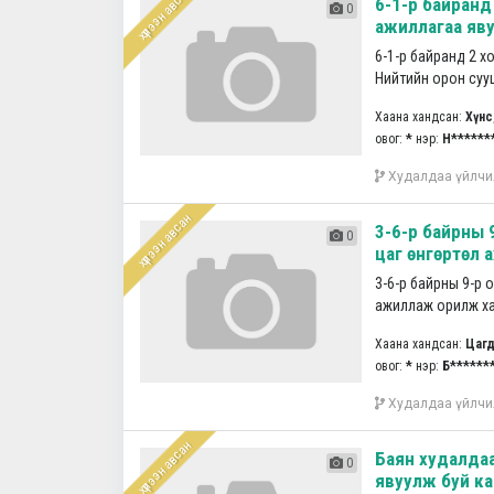
хүлээн авсан
6-1-р байранд 
0
ажиллагаа яву
6-1-р байранд 2 х
Нийтийн орон сууца
Хаана хандсан:
Хүнс
овог:
*
нэр:
Н******
Худалдаа үйлчи
хүлээн авсан
3-6-р байрны 
0
цаг өнгөртөл 
3-6-р байрны 9-р 
ажиллаж орилж ха
Хаана хандсан:
Цагд
овог:
*
нэр:
Б******
Худалдаа үйлчи
хүлээн авсан
Баян худалдаа
0
явуулж буй кар