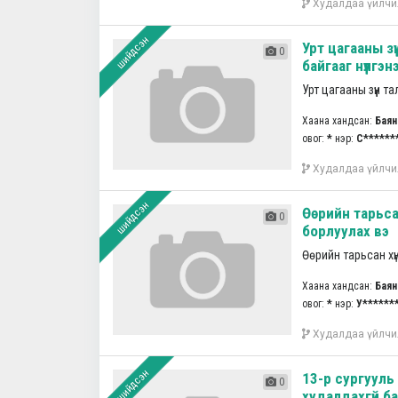
Худалдаа үйлчи
шийдсэн
Урт цагааны з
0
байгааг нүүлгэнэ ү
Урт цагааны зүүн т
Хаана хандсан:
Баян
овог:
*
нэр:
С******
Худалдаа үйлчи
шийдсэн
Өөрийн тарьса
0
борлуулах вэ
Өөрийн тарьсан хү
Хаана хандсан:
Баян
овог:
*
нэр:
У******
Худалдаа үйлчи
шийдсэн
13-р сургууль д
0
худалдахгүй б