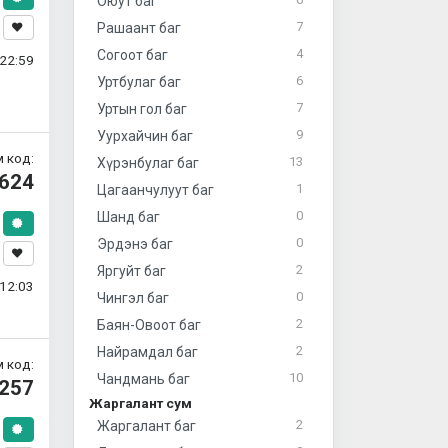
Оюут баг
7
Рашаант баг
4
Согоот баг
22:59
6
Уртбулаг баг
7
Уртын гол баг
9
Уурхайчин баг
 код:
13
Хүрэнбулаг баг
624
1
Цагаанчулуут баг
0
Шанд баг
0
Эрдэнэ баг
2
Яргуйт баг
12:03
0
Чингэл баг
2
Баян-Овоот баг
2
Найрамдал баг
 код:
10
Чандмань баг
257
Жаргалант сум
2
Жаргалант баг