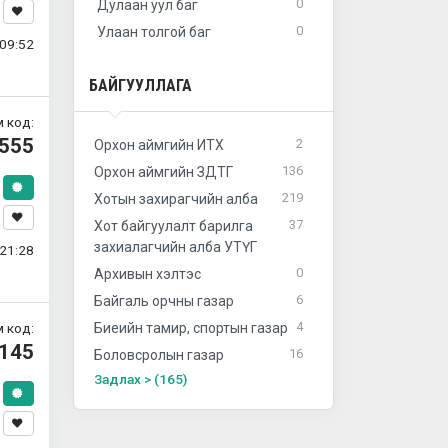
0
Дулаан уул баг
0
Улаан толгой баг
09:52
БАЙГУУЛЛАГА
 код:
555
2
Орхон аймгийн ИТХ
136
Орхон аймгийн ЗДТГ
219
Хотын захирагчийн алба
37
Хот байгуулалт барилга
захиалагчийн алба УТҮГ
21:28
0
Архивын хэлтэс
6
Байгаль орчны газар
4
 код:
Биеийн тамир, спортын газар
145
16
Боловсролын газар
Задлах > (165)