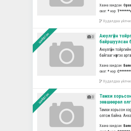
Хаана хандсан:
Орхо
овог:
*
нэр:
Т******
Худалдаа үйлчи
шийдсэн
Аюулгүйн той
0
байршуулсан ба
Аюулгүйн тойргий
байгааг нүүлгэх ар
Хаана хандсан:
Баян
овог:
*
нэр:
С******
Худалдаа үйлчи
шийдсэн
Тамхи хорьсон
0
зөвшөөрөл олг
Тамхи хорьсон хэ
олгож байна. Анха
Хаана хандсан:
Баян