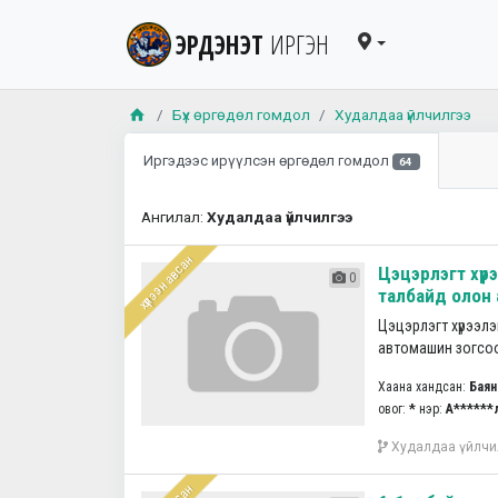
ЭРДЭНЭТ
ИРГЭН
Бүх өргөдөл гомдол
Худалдаа үйлчилгээ
Иргэдээс ирүүлсэн өргөдөл гомдол
64
Ангилал:
Худалдаа үйлчилгээ
хүлээн авсан
Цэцэрлэгт хүр
0
талбайд олон 
Цэцэрлэгт хүрээлэ
автомашин зогсоод
Хаана хандсан:
Баян
овог:
*
нэр:
А******
Худалдаа үйлчи