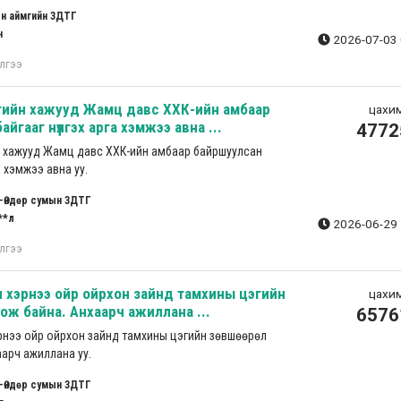
н аймгийн ЗДТГ
н
2026-07-03 
лгээ
ргийн хажууд Жамц давс ХХК-ийн амбаар
цахим
йгааг нүүлгэх арга хэмжээ авна ...
4772
н хажууд Жамц давс ХХК-ийн амбаар байршуулсан
га хэмжээ авна уу.
-Өндөр сумын ЗДТГ
**л
2026-06-29 
лгээ
 хэрнээ ойр ойрхон зайнд тамхины цэгийн
цахим
ож байна. Анхаарч ажиллана ...
6576
рнээ ойр ойрхон зайнд тамхины цэгийн зөвшөөрөл
арч ажиллана уу.
-Өндөр сумын ЗДТГ