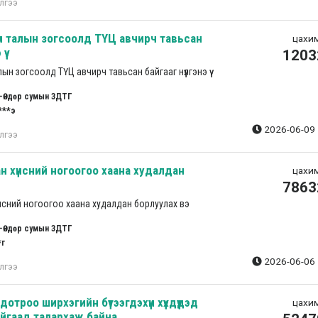
лгээ
үүн талын зогсоолд ТҮЦ авчирч тавьсан
цахим
ү
1203
алын зогсоолд ТҮЦ авчирч тавьсан байгааг нүүлгэнэ үү
-Өндөр сумын ЗДТГ
***э
2026-06-09 
лгээ
н хүнсний ногоогоо хаана худалдан
цахим
7863
нсний ногоогоо хаана худалдан борлуулах вэ
-Өндөр сумын ЗДТГ
*г
2026-06-06 
лгээ
отроо ширхэгийн бүтээгдэхүүн хүүхдүүдэд
цахим
айгаад талархаж байна.