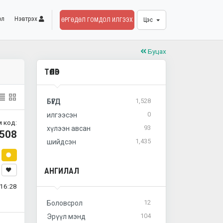
ол
Нэвтрэх
ӨРГӨДӨЛ ГОМДОЛ ИЛГЭЭХ
Цэс
Буцах
ТӨЛӨВ
1,528
БҮГД
0
илгээсэн
 код:
93
хүлээн авсан
508
1,435
шийдсэн
АНГИЛАЛ
16:28
12
Боловсрол
104
Эрүүл мэнд