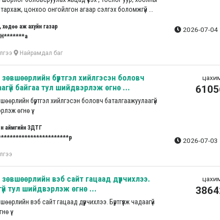
 тархаж, цонхоо онгойлгон агаар сэлгэх боломжгүй ...
, хөдөө аж ахуйн газар
2026-07-04 
Н*******а
лгээ
Найрамдал баг
зөвшөөрлийн бүртгэл хийлгэсэн боловч
цахим
агүй байгаа тул шийдвэрлэж өгнө ...
6105
шөөрлийн бүртгэл хийлгэсэн боловч баталгаажуулаагүй
лэж өгнө үү.
н аймгийн ЗДТГ
************************р
2026-07-03 
лгээ
зөвшөөрлийн вэб сайт гацаад дүүрчихлээ.
цахим
агүй тул шийдвэрлэж өгнө ...
3864
өрлийн вэб сайт гацаад дүүрчихлээ. Бүртгүүлж чадаагүй
ө үү.