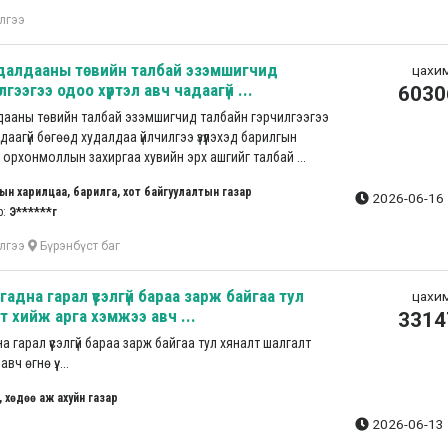
лгээ
далдааны төвийн талбай эзэмшигчид
цахим
гээгээ одоо хүртэл авч чадаагүй ...
6030
ааны төвийн талбай эзэмшигчид талбайн гэрчилгээгээ
даагүй бөгөөд худалдаа үйлчилгээ үзүүлэхэд барилгын
 орхонмоллын захиргаа хувийн эрх ашгийг талбай ...
ын харилцаа, барилга, хот байгуулалтын газар
2026-06-16 
р:
Э******г
лгээ
Бүрэнбүст баг
гадна гарал үүсэлгүй бараа зарж байгаа тул
цахим
т хийж арга хэмжээ авч ...
3314
а гарал үүсэлгүй бараа зарж байгаа тул хяналт шалгалт
 өгнө үү. ...
, хөдөө аж ахуйн газар
2026-06-13 