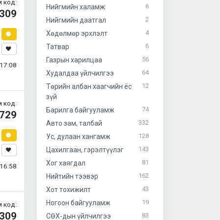
 код:
6
Нийгмийн халамж
309
2
Нийгмийн даатгал
4
Хөдөлмөр эрхлэлт
6
Татвар
56
Газрын харилцаа
17:08
64
Худалдаа үйлчилгээ
12
Төрийн албан хаагчийн ёс
зүй
 код:
74
Барилга байгууламж
729
332
Авто зам, талбай
128
Ус, дулаан хангамж
143
Цахилгаан, гэрэлтүүлэг
81
Хог хаягдал
16:58
162
Нийтийн тээвэр
43
Хот тохижилт
19
Ногоон байгууламж
 код:
309
83
СӨХ-дын үйлчилгээ