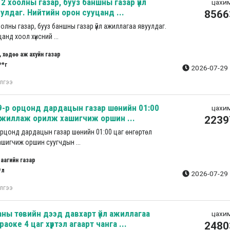
2 хоолны газар, бууз баншны газар үйл
цахим
улдаг. Нийтийн орон сууцанд ...
8566
оолны газар, бууз баншны газар үйл ажиллагаа явуулдаг.
нд хоол хүнсний ...
, хөдөө аж ахуйн газар
**г
2026-07-29 
лгээ
9-р орцонд дардацын газар шөнийн 01:00
цахим
ажиллаж орилж хашигчиж оршин ...
2239
орцонд дардацын газар шөнийн 01:00 цаг өнгөртөл
шигчиж оршин суугчдын ...
аагийн газар
*л
2026-07-29 
лгээ
ны төвийн дээд давхарт үйл ажиллагаа
цахим
аоке 4 цаг хүртэл агаарт чанга ...
2480