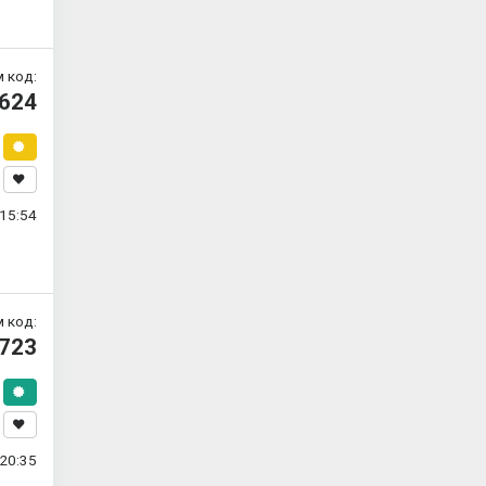
 код:
624
15:54
 код:
723
20:35