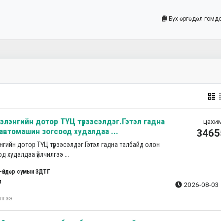
Бүх өргөдөл гомд
ээлэнгийн дотор ТҮЦ түрээсэлдэг.Гэтэл гадна
цахим
автомашин зогсоод худалдаа ...
3465
нгийн дотор ТҮЦ түрээсэлдэг.Гэтэл гадна талбайд олон
 худалдаа үйлчилгээ ...
-Өндөр сумын ЗДТГ
л
2026-08-03 
лгээ