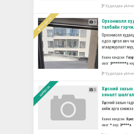
Худалдаа үйлчи
хүлээн авсан
Орхонмолл ху
5
талбайн гэрчил
Орхонмолл худалд
одоо хүртэл авч ча
агааржуулалт муу,
Хаана хандсан:
Газр
овог:
Э********с
нэ
Худалдаа үйлчи
шийдсэн
Хүнсний захын 
0
хяналт шалгал
Хүнсний захын гадн
хийж арга хэмжээ авч
Хаана хандсан:
Хүнс
овог:
*
нэр:
Э****э