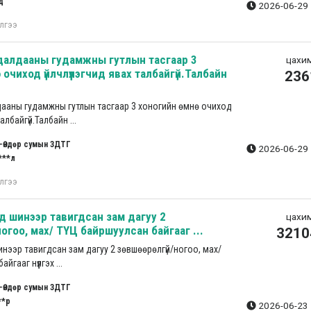
д
2026-06-29 
лгээ
удалдааны гудамжны гутлын тасгаар 3
цахим
очиход үйлчлүүлэгчид явах талбайгүй.Талбайн
236
лдааны гудамжны гутлын тасгаар 3 хоногийн өмнө очиход
талбайгүй.Талбайн ...
-Өндөр сумын ЗДТГ
2026-06-29 
***л
лгээ
д шинээр тавигдсан зам дагуу 2
цахим
огоо, мах/ ТҮЦ байршуулсан байгааг ...
3210
нээр тавигдсан зам дагуу 2 зөвшөөрөлгүй/ногоо, мах/
гааг нүүлгэх ...
-Өндөр сумын ЗДТГ
**р
2026-06-23 