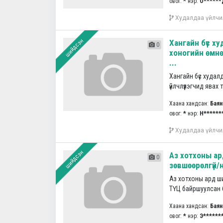
овог:
*
нэр:
О******
Худалдаа үйлчи
шийдсэн
Хангайн бүс х
0
хоногийн өмнө 
...
Хангайн бүс худа
үйлчлүүлэгчид явах 
Хаана хандсан:
Баян
овог:
*
нэр:
Н******
Худалдаа үйлчи
шийдсэн
Аз хотхоны ар
0
зөвшөөрөлгүй/н
Аз хотхоны ард ши
ТҮЦ байршуулсан бай
Хаана хандсан:
Баян
овог:
*
нэр:
Э******