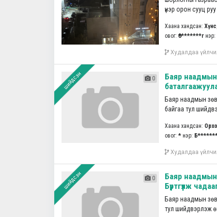
үнэр орон сууц руу
Хаана хандсан:
Хүнс
овог:
Ө********г
нэр:
Худалдаа үйлчи
шийдсэн
Баяр наадмын 
0
баталгаажуула
Баяр наадмын зөв
байгаа тул шийдвэр
Хаана хандсан:
Орхо
овог:
*
нэр:
Б******
Худалдаа үйлчи
шийдсэн
Баяр наадмын 
0
Бүртгүүлж чада
Баяр наадмын зөвшө
тул шийдвэрлэж өгн