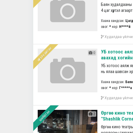
Баян худалдааны 
4 цаг хүртэл агаарт
Хаана хандсан:
Цагд
овог:
*
нэр:
Н****й
Худалдаа үйлчи
хүлээн авсан
УБ хотоос ая
0
авахад хогийн 
УБ хотоос аялж я
нь ялаа шавсан эрү
Хаана хандсан:
Баян
овог:
*
нэр:
Г*****а
Худалдаа үйлчи
шийдсэн
Өргөө кино те
2
"Shashlik Corn
Өргөө кино театры
шорлогны газраас 