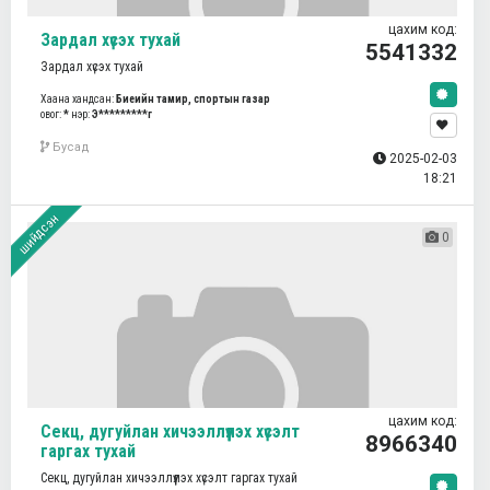
цахим код:
Зардал хүсэх тухай
5541332
Зардал хүсэх тухай
Хаана хандсан:
Биеийн тамир, спортын газар
овог:
*
нэр:
Э*********г
Бусад
2025-02-03
18:21
шийдсэн
0
цахим код:
Секц, дугуйлан хичээллүүлэх хүсэлт
8966340
гаргах тухай
Секц, дугуйлан хичээллүүлэх хүсэлт гаргах тухай