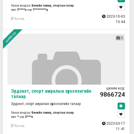
Хаана хандсан:
Биеийн тамир, спортын газар
овог:
Р****а
нэр:
Т********р
2023-10-03
Бусад
15:44
шийдсэн
0
цахим код:
Эрдэнэт, спорт амралын хүрээлэнгийн
9866724
талаар
Эрдэнэт, спорт амралын хүрээлэнгийн талаар
Хаана хандсан:
Биеийн тамир, спортын газар
овог:
*
нэр:
Х***а
2023-03-17
Бусад
11:41