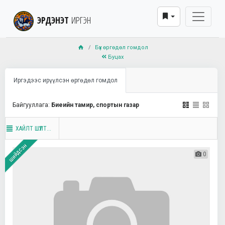
ЭРДЭНЭТ
ИРГЭН
Бүх өргөдөл гомдол
Буцах
Иргэдээс ирүүлсэн өргөдөл гомдол
Байгууллага:
Биеийн тамир, спортын газар
ХАЙЛТ ШҮҮЛТ...
шийдсэн
0