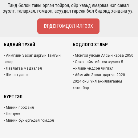
Танд болон таны эргэн тойрон, ойр хавьд ямарваа нэг санал
хүсэлт, талархал, гомдол, асуудал гарсан бол бидэнд хандана уу.
ӨРГӨДӨЛ ГОМДОЛ ИЛГЭЭХ
БИДНИЙ ТУХАЙ
БОДЛОГО ХӨТӨЛБӨР
• Аймгийн Засаг даргын Тамгын
• Монгол улсын Алсын хараа 2050
газар
• Орхон аймгийг хөгжүүлэх 5
• Лавлагаа мэдээлэл
жилийн үндсэн чиглэл
• Шилэн данс
• Аймгийн Засаг даргын 2020-
2024 оны Үйл ажиллагааны
хөтөлбөр
БҮРТГЭЛ
• Миний профайл
• Нэвтрэх
• Миний бүх өргөдөл гомдол