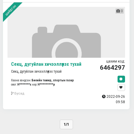
шийдсэн
0
цахим код:
Секц, дугуйлан хичээллүүлэх тухай
6464297
Секц, дугуйлан хичээллүүлэх тухай
Хаана хандсан:
Биеийн тамир, спортын газар
овог:
Н*******х
нэр:
Н*********р
Бусад
2022-09-26
09:58
1/1