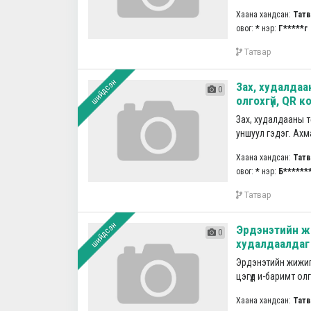
Хаана хандсан:
Татв
овог:
*
нэр:
Г*****г
Татвар
шийдсэн
Зах, худалдаа
0
олгохгүй, QR к
Зах, худалдааны т
уншуул гэдэг. Ахма
Хаана хандсан:
Татв
овог:
*
нэр:
Б******
Татвар
шийдсэн
Эрдэнэтийн жиж
0
худалдаалдаг ц
Эрдэнэтийн жижиг 
цэгүүд и-баримт олг
Хаана хандсан:
Татв