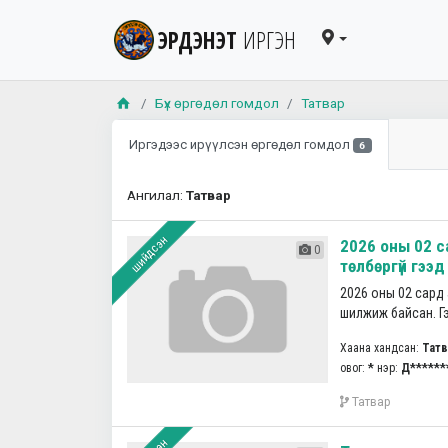
ЭРДЭНЭТ
ИРГЭН
Бүх өргөдөл гомдол
Татвар
Иргэдээс ирүүлсэн өргөдөл гомдол
6
Ангилал:
Татвар
шийдсэн
2026 оны 02 с
0
төлбөргүй гээд
2026 оны 02 сард 
шилжиж байсан. Гэ
Хаана хандсан:
Татв
овог:
*
нэр:
Д******
Татвар