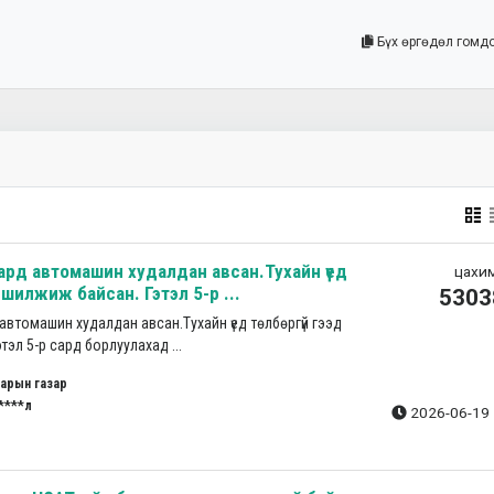
Бүх өргөдөл гомд
ард автомашин худалдан авсан.Тухайн үед
цахим
 шилжиж байсан. Гэтэл 5-р ...
5303
автомашин худалдан авсан.Тухайн үед төлбөргүй гээд
тэл 5-р сард борлуулахад ...
арын газар
****л
2026-06-19 