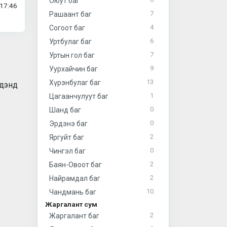
Оюут баг
17:46
7
Рашаант баг
4
Согоот баг
6
Уртбулаг баг
7
Уртын гол баг
9
Уурхайчин баг
13
Хүрэнбулаг баг
идэнд
1
Цагаанчулуут баг
0
Шанд баг
0
Эрдэнэ баг
2
Яргуйт баг
0
Чингэл баг
2
Баян-Овоот баг
2
Найрамдал баг
10
Чандмань баг
Жаргалант сум
2
Жаргалант баг