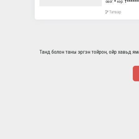
овог:
*
нэр:
Т******
Татвар
Танд болон таны эргэн тойрон, ойр хавьд яма