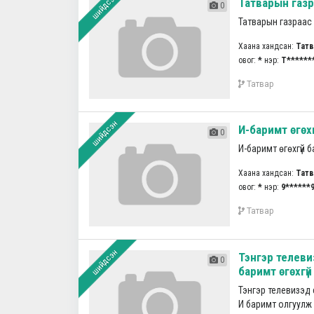
шийдсэн
Татварын газр
0
Татварын газраас 
Хаана хандсан:
Татв
овог:
*
нэр:
Т******
Татвар
шийдсэн
И-баримт өгөхг
0
И-баримт өгөхгүй б
Хаана хандсан:
Татв
овог:
*
нэр:
9******
Татвар
шийдсэн
Тэнгэр телеви
0
баримт өгөхгүй
Тэнгэр телевизэд 
И баримт олгуулж өг