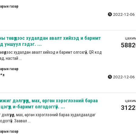
арын газар
2022-12-06 
ны төвүүдээс худалдан авалт хийхэд и баримт
цахим
од уншуул гэдэг. ...
5882
өвүүдээс худалдан авалт хийхэд и баримт олгохгүй, QR код
д, настай ...
арын газар
**л
2022-12-06 
иг дэлгүүрүүд, мах, өргөн хэрэглээний бараа
цахим
эгүүд и-баримт олгодоггүй. ...
3122
дэлгүүрүүд, мах, өргөн хэрэглээний бараа худалдаалдаг
одоггүй. Заавал ...
арын газар