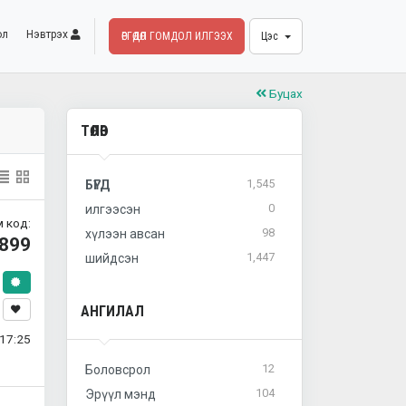
ол
Нэвтрэх
ӨРГӨДӨЛ ГОМДОЛ ИЛГЭЭХ
Цэс
Буцах
ТӨЛӨВ
1,545
БҮГД
0
илгээсэн
 код:
98
хүлээн авсан
899
1,447
шийдсэн
АНГИЛАЛ
17:25
12
Боловсрол
104
Эрүүл мэнд