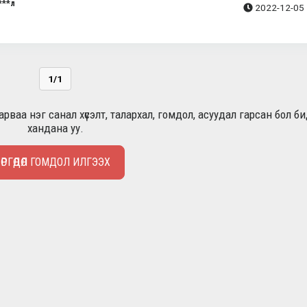
***л
2022-12-05 
1/1
рваа нэг санал хүсэлт, талархал, гомдол, асуудал гарсан бол б
хандана уу.
ӨРГӨДӨЛ ГОМДОЛ ИЛГЭЭХ