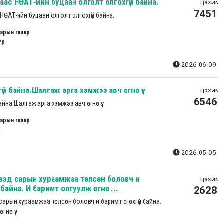
аас НӨАТ-ийн буцаан олголт олгохгүй байна.
цахим
7451
НӨАТ-ийн буцаан олголт олгохгүй байна.
арын газар
*р
2026-06-09 
үй байна.Шалгаж арга хэмжээ авч өгнө үү.
цахим
6546
айна.Шалгаж арга хэмжээ авч өгнө үү.
арын газар
9
2026-05-05 
зэд сарын хураамжаа төлсөн боловч и
цахим
 байна. И баримт олгуулж өгнө ...
2628
сарын хураамжаа төлсөн боловч и баримт өгөхгүй байна.
нө үү.