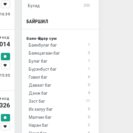
202
Бусад
16:39
БАЙРШИЛ
 код:
Баян-Өндөр сум
014
1
Баянбулаг баг
3
Баянцагаан баг
1
Булаг баг
1
Бүрэнбүст баг
15:30
6
Говил баг
0
Даваат баг
9
Дэнж баг
 код:
11
Зэст баг
326
0
Их залуу баг
0
Малчин баг
2
Наран баг
6