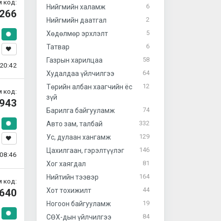
 код:
6
Нийгмийн халамж
266
2
Нийгмийн даатгал
5
Хөдөлмөр эрхлэлт
6
Татвар
58
Газрын харилцаа
20:42
64
Худалдаа үйлчилгээ
12
Төрийн албан хаагчийн ёс
 код:
зүй
943
74
Барилга байгууламж
332
Авто зам, талбай
129
Ус, дулаан хангамж
146
Цахилгаан, гэрэлтүүлэг
08:46
81
Хог хаягдал
164
Нийтийн тээвэр
 код:
44
Хот тохижилт
640
19
Ногоон байгууламж
84
СӨХ-дын үйлчилгээ