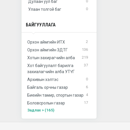
0
Дулаан уул баг
0
Улаан толгой баг
БАЙГУУЛЛАГА
2
Орхон аймгийн ИТХ
136
Орхон аймгийн ЗДТГ
219
Хотын захирагчийн алба
37
Хот байгуулалт барилга
захиалагчийн алба УТҮГ
0
Архивын хэлтэс
6
Байгаль орчны газар
4
Биеийн тамир, спортын газар
17
Боловсролын газар
Задлах > (165)