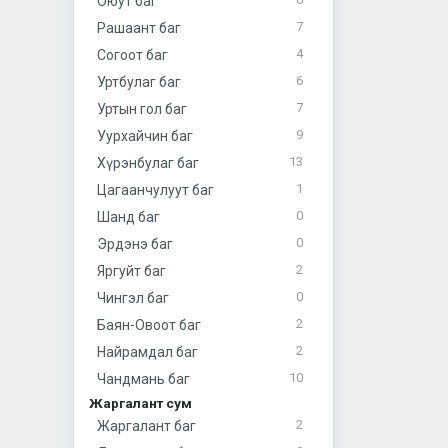
Оюут баг
7
Рашаант баг
4
Согоот баг
6
Уртбулаг баг
7
Уртын гол баг
9
Уурхайчин баг
13
Хүрэнбулаг баг
1
Цагаанчулуут баг
0
Шанд баг
0
Эрдэнэ баг
2
Яргуйт баг
0
Чингэл баг
2
Баян-Овоот баг
2
Найрамдал баг
10
Чандмань баг
Жаргалант сум
2
Жаргалант баг