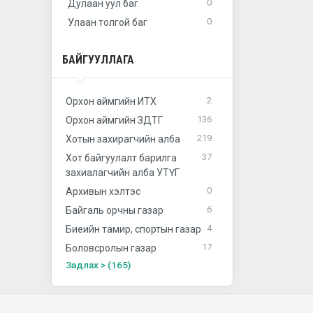
0
Дулаан уул баг
0
Улаан толгой баг
БАЙГУУЛЛАГА
2
Орхон аймгийн ИТХ
136
Орхон аймгийн ЗДТГ
219
Хотын захирагчийн алба
37
Хот байгуулалт барилга
захиалагчийн алба УТҮГ
0
Архивын хэлтэс
6
Байгаль орчны газар
4
Биеийн тамир, спортын газар
17
Боловсролын газар
Задлах > (165)