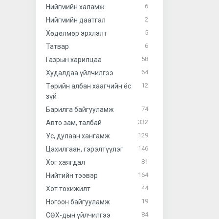
6
Нийгмийн халамж
2
Нийгмийн даатгал
5
Хөдөлмөр эрхлэлт
6
Татвар
58
Газрын харилцаа
64
Худалдаа үйлчилгээ
12
Төрийн албан хаагчийн ёс
зүй
74
Барилга байгууламж
332
Авто зам, талбай
129
Ус, дулаан хангамж
146
Цахилгаан, гэрэлтүүлэг
81
Хог хаягдал
164
Нийтийн тээвэр
44
Хот тохижилт
19
Ногоон байгууламж
84
СӨХ-дын үйлчилгээ