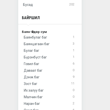
202
Бусад
БАЙРШИЛ
Баян-Өндөр сум
1
Баянбулаг баг
3
Баянцагаан баг
1
Булаг баг
1
Бүрэнбүст баг
6
Говил баг
0
Даваат баг
9
Дэнж баг
11
Зэст баг
0
Их залуу баг
0
Малчин баг
2
Наран баг
6