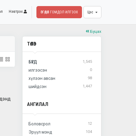
ол
Нэвтрэх
ӨРГӨДӨЛ ГОМДОЛ ИЛГЭЭХ
Цэс
Буцах
ТӨЛӨВ
1,545
БҮГД
0
илгээсэн
98
хүлээн авсан
1,447
шийдсэн
идэнд
АНГИЛАЛ
12
Боловсрол
104
Эрүүл мэнд