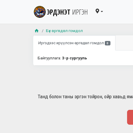
ЭРДЭНЭТ
ИРГЭН
Бүх өргөдөл гомдол
Иргэдээс ирүүлсэн өргөдөл гомдол
0
Байгууллага:
3-р сургууль
Танд болон таны эргэн тойрон, ойр хавьд яма