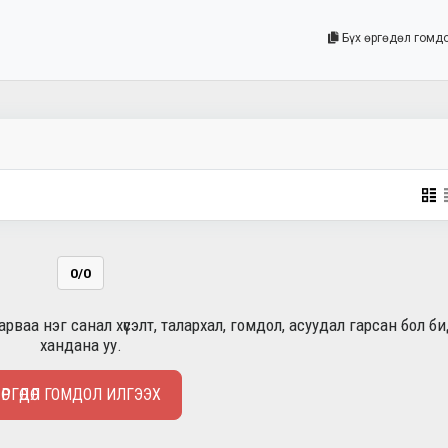
Бүх өргөдөл гомд
0/0
рваа нэг санал хүсэлт, талархал, гомдол, асуудал гарсан бол б
хандана уу.
ӨРГӨДӨЛ ГОМДОЛ ИЛГЭЭХ