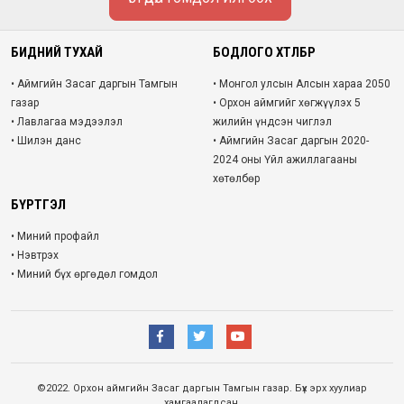
БИДНИЙ ТУХАЙ
БОДЛОГО ХӨТӨЛБӨР
• Аймгийн Засаг даргын Тамгын
• Монгол улсын Алсын хараа 2050
газар
• Орхон аймгийг хөгжүүлэх 5
• Лавлагаа мэдээлэл
жилийн үндсэн чиглэл
• Шилэн данс
• Аймгийн Засаг даргын 2020-
2024 оны Үйл ажиллагааны
хөтөлбөр
БҮРТГЭЛ
• Миний профайл
• Нэвтрэх
• Миний бүх өргөдөл гомдол
©2022. Орхон аймгийн Засаг даргын Тамгын газар. Бүх эрх хуулиар
хамгаалагдсан.