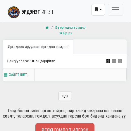
ЭРДЭНЭТ
ИРГЭН
Бүх өргөдөл гомдол
Буцах
Иргэдээс ирүүлсэн өргөдөл гомдол
Байгууллага:
18-р цэцэрлэг
ХАЙЛТ ШҮҮЛТ...
0/0
Танд болон таны эргэн тойрон, ойр хавьд ямарваа нэг санал
хүсэлт, талархал, гомдол, асуудал гарсан бол бидэнд хандана уу.
ӨРГӨДӨЛ ГОМДОЛ ИЛГЭЭХ