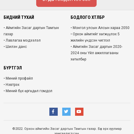
БИДНИЙ ТУХАЙ
БОДЛОГО ХӨТӨЛБӨР
• Аймгийн Засаг даргын Тамгын
• Монгол улсын Алсын хараа 2050
газар
• Орхон аймгийг хөгжүүлэх 5
• Лавлагаа мэдээлэл
жилийн үндсэн чиглэл
• Шилэн данс
• Аймгийн Засаг даргын 2020-
2024 оны Үйл ажиллагааны
хөтөлбөр
БҮРТГЭЛ
• Миний профайл
• Нэвтрэх
• Миний бүх өргөдөл гомдол
©2022. Орхон аймгийн Засаг даргын Тамгын газар. Бүх эрх хуулиар
хамгаалагдсан.