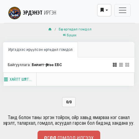
ЭРДЭНЭТ
ИРГЭН
Бүх өргөдөл гомдол
Буцах
Иргэдээс ирүүлсэн өргөдөл гомдол
Байгууллага:
Билигт-Өргөө ЕБС
ХАЙЛТ ШҮҮЛТ...
0/0
Танд болон таны эргэн тойрон, ойр хавьд ямарваа нэг санал
хүсэлт, талархал, гомдол, асуудал гарсан бол бидэнд хандана уу.
ӨРГӨДӨЛ ГОМДОЛ ИЛГЭЭХ