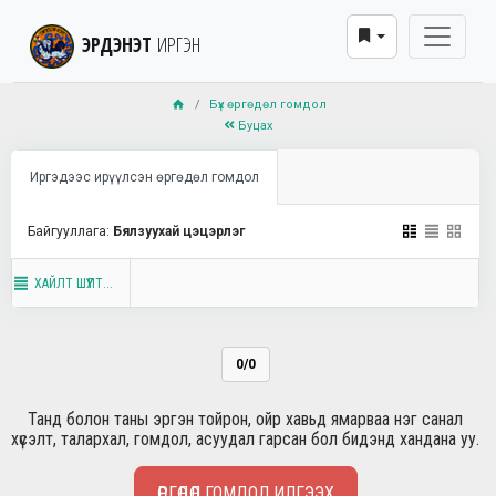
ЭРДЭНЭТ
ИРГЭН
Бүх өргөдөл гомдол
Буцах
Иргэдээс ирүүлсэн өргөдөл гомдол
Байгууллага:
Бялзуухай цэцэрлэг
ХАЙЛТ ШҮҮЛТ...
0/0
Танд болон таны эргэн тойрон, ойр хавьд ямарваа нэг санал
хүсэлт, талархал, гомдол, асуудал гарсан бол бидэнд хандана уу.
ӨРГӨДӨЛ ГОМДОЛ ИЛГЭЭХ