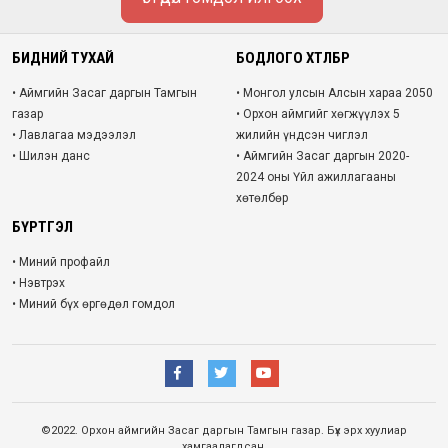
БИДНИЙ ТУХАЙ
БОДЛОГО ХӨТӨЛБӨР
• Аймгийн Засаг даргын Тамгын
• Монгол улсын Алсын хараа 2050
газар
• Орхон аймгийг хөгжүүлэх 5
• Лавлагаа мэдээлэл
жилийн үндсэн чиглэл
• Шилэн данс
• Аймгийн Засаг даргын 2020-
2024 оны Үйл ажиллагааны
хөтөлбөр
БҮРТГЭЛ
• Миний профайл
• Нэвтрэх
• Миний бүх өргөдөл гомдол
©2022. Орхон аймгийн Засаг даргын Тамгын газар. Бүх эрх хуулиар
хамгаалагдсан.