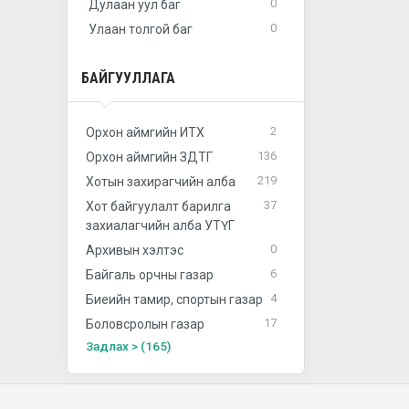
0
Дулаан уул баг
0
Улаан толгой баг
БАЙГУУЛЛАГА
2
Орхон аймгийн ИТХ
136
Орхон аймгийн ЗДТГ
219
Хотын захирагчийн алба
37
Хот байгуулалт барилга
захиалагчийн алба УТҮГ
0
Архивын хэлтэс
6
Байгаль орчны газар
4
Биеийн тамир, спортын газар
17
Боловсролын газар
Задлах > (165)