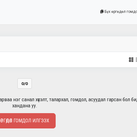
Бүх өргөдөл гомд
0/0
рваа нэг санал хүсэлт, талархал, гомдол, асуудал гарсан бол б
хандана уу.
ӨРГӨДӨЛ ГОМДОЛ ИЛГЭЭХ