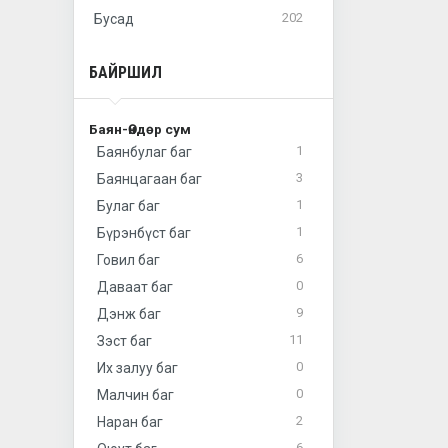
202
Бусад
БАЙРШИЛ
Баян-Өндөр сум
1
Баянбулаг баг
3
Баянцагаан баг
1
Булаг баг
1
Бүрэнбүст баг
6
Говил баг
0
Даваат баг
9
Дэнж баг
11
Зэст баг
0
Их залуу баг
0
Малчин баг
2
Наран баг
6