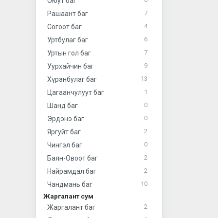
Оюут баг
7
Рашаант баг
4
Согоот баг
6
Уртбулаг баг
7
Уртын гол баг
9
Уурхайчин баг
13
Хүрэнбулаг баг
1
Цагаанчулуут баг
0
Шанд баг
0
Эрдэнэ баг
2
Яргуйт баг
0
Чингэл баг
2
Баян-Овоот баг
2
Найрамдал баг
10
Чандмань баг
Жаргалант сум
2
Жаргалант баг