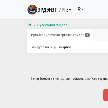
ЭРДЭНЭТ
ИРГЭН
Бүх өргөдөл гомдол
Иргэдээс ирүүлсэн өргөдөл гомдол
0
Байгууллага:
9-р цэцэрлэг
Танд болон таны эргэн тойрон, ойр хавьд яма