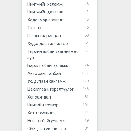
6
Нийгмийн халамж
2
Нийгмийн даатгал
5
Хөдөлмөр эрхлэлт
6
Татвар
58
Газрын харилцаа
64
Худалдаа үйлчилгээ
12
Төрийн албан хаагчийн ёс
зүй
74
Барилга байгууламж
332
Авто зам, талбай
129
Ус, дулаан хангамж
146
Цахилгаан, гэрэлтүүлэг
81
Хог хаягдал
164
Нийтийн тээвэр
44
Хот тохижилт
19
Ногоон байгууламж
84
СӨХ-дын үйлчилгээ