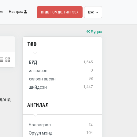
ол
Нэвтрэх
ӨРГӨДӨЛ ГОМДОЛ ИЛГЭЭХ
Цэс
Буцах
ТӨЛӨВ
1,545
БҮГД
0
илгээсэн
98
хүлээн авсан
1,447
шийдсэн
идэнд
АНГИЛАЛ
12
Боловсрол
104
Эрүүл мэнд