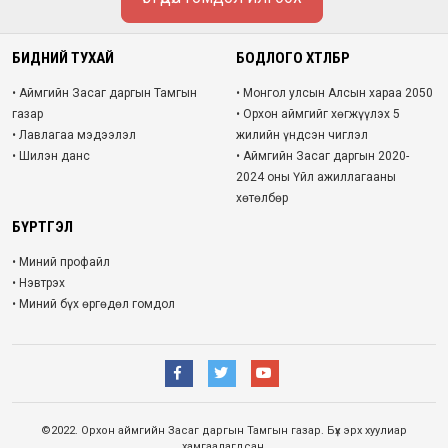
БИДНИЙ ТУХАЙ
БОДЛОГО ХӨТӨЛБӨР
• Аймгийн Засаг даргын Тамгын
• Монгол улсын Алсын хараа 2050
газар
• Орхон аймгийг хөгжүүлэх 5
• Лавлагаа мэдээлэл
жилийн үндсэн чиглэл
• Шилэн данс
• Аймгийн Засаг даргын 2020-
2024 оны Үйл ажиллагааны
хөтөлбөр
БҮРТГЭЛ
• Миний профайл
• Нэвтрэх
• Миний бүх өргөдөл гомдол
©2022. Орхон аймгийн Засаг даргын Тамгын газар. Бүх эрх хуулиар
хамгаалагдсан.