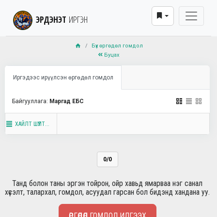
ЭРДЭНЭТ
ИРГЭН
Бүх өргөдөл гомдол
Буцах
Иргэдээс ирүүлсэн өргөдөл гомдол
Байгууллага:
Маргад ЕБС
ХАЙЛТ ШҮҮЛТ...
0/0
Танд болон таны эргэн тойрон, ойр хавьд ямарваа нэг санал
хүсэлт, талархал, гомдол, асуудал гарсан бол бидэнд хандана уу.
ӨРГӨДӨЛ ГОМДОЛ ИЛГЭЭХ