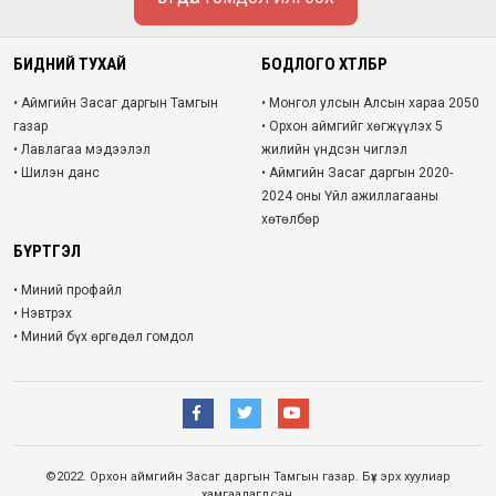
БИДНИЙ ТУХАЙ
БОДЛОГО ХӨТӨЛБӨР
• Аймгийн Засаг даргын Тамгын
• Монгол улсын Алсын хараа 2050
газар
• Орхон аймгийг хөгжүүлэх 5
• Лавлагаа мэдээлэл
жилийн үндсэн чиглэл
• Шилэн данс
• Аймгийн Засаг даргын 2020-
2024 оны Үйл ажиллагааны
хөтөлбөр
БҮРТГЭЛ
• Миний профайл
• Нэвтрэх
• Миний бүх өргөдөл гомдол
©2022. Орхон аймгийн Засаг даргын Тамгын газар. Бүх эрх хуулиар
хамгаалагдсан.