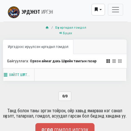
ЭРДЭНЭТ
ИРГЭН
Бүх өргөдөл гомдол
Буцах
Иргэдээс ирүүлсэн өргөдөл гомдол
Байгууллага:
Орхон аймаг дахь Шүүхийн тамгын газар
ХАЙЛТ ШҮҮЛТ...
0/0
Танд болон таны эргэн тойрон, ойр хавьд ямарваа нэг санал
хүсэлт, талархал, гомдол, асуудал гарсан бол бидэнд хандана уу.
ӨРГӨДӨЛ ГОМДОЛ ИЛГЭЭХ